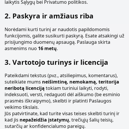
laikytis Sąlygų bei Privatumo politikos.
2. Paskyra ir amžiaus riba
Norėdami kurti turinį ar naudotis papildomomis
funkcijomis, galite susikurti paskyrą. Esate atsakingi už
prisijungimo duomenų apsaugą. Paslauga skirta
asmenims nuo
16 metų
.
3. Vartotojo turinys ir licencija
Pateikdami tekstus (pvz., atsiliepimus, komentarus),
suteikiate mums
neišimtinę, nemokamą, teritorija
neribotą licenciją
tokiam turiniui laikyti, rodyti,
indeksuoti, versti, redaguoti dėl aiškumo (be esminio
prasmės iškraipymo), skelbti ir platinti Paslaugos
veikimo tikslais.
Jūs patvirtinate, kad turite visas teises skelbti turinį ir
kad jis
nepažeidžia įstatymų
, trečiųjų šalių teisių,
sutarčių ar konfidencialumo pareigų.