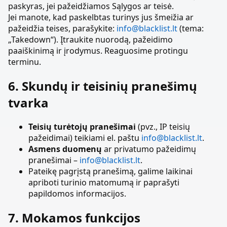
paskyras, jei pažeidžiamos Sąlygos ar teisė.
Jei manote, kad paskelbtas turinys jus šmeižia ar
pažeidžia teises, parašykite:
info@blacklist.lt
(tema:
„Takedown“). Įtraukite nuorodą, pažeidimo
paaiškinimą ir įrodymus. Reaguosime protingu
terminu.
6. Skundų ir teisinių pranešimų
tvarka
Teisių turėtojų pranešimai
(pvz., IP teisių
pažeidimai) teikiami el. paštu
info@blacklist.lt
.
Asmens duomenų
ar privatumo pažeidimų
pranešimai –
info@blacklist.lt
.
Pateikę pagrįstą pranešimą, galime laikinai
apriboti turinio matomumą ir paprašyti
papildomos informacijos.
7. Mokamos funkcijos