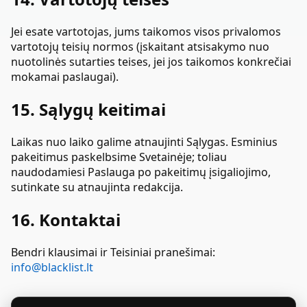
Jei esate vartotojas, jums taikomos visos privalomos
vartotojų teisių normos (įskaitant atsisakymo nuo
nuotolinės sutarties teises, jei jos taikomos konkrečiai
mokamai paslaugai).
15. Sąlygų keitimai
Laikas nuo laiko galime atnaujinti Sąlygas. Esminius
pakeitimus paskelbsime Svetainėje; toliau
naudodamiesi Paslauga po pakeitimų įsigaliojimo,
sutinkate su atnaujinta redakcija.
16. Kontaktai
Bendri klausimai ir Teisiniai pranešimai:
info@blacklist.lt