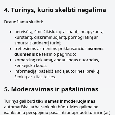
4. Turinys, kurio skelbti negalima
Draudžiama skelbti:
neteisėtą, šmeižikišką, grasinantį, neapykantą
kurstantį, diskriminuojantį, pornografinį ar
smurtą skatinantį turinį;
tretiesiems asmenims priklausančius
asmens
duomenis
be teisinio pagrindo;
komercinę reklamą, apgaulingas nuorodas,
kenkėjišką kodą;
informaciją, pažeidžiančią autorines, prekių
ženklų ar kitas teises.
5. Moderavimas ir pašalinimas
Turinys gali būti
tikrinamas ir moderuojamas
automatiškai arba rankiniu būdu. Mes galime be
išankstinio perspėjimo pašalinti ar apriboti turinį ir (ar)