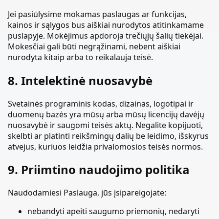
Jei pasiūlysime mokamas paslaugas ar funkcijas,
kainos ir sąlygos bus aiškiai nurodytos atitinkamame
puslapyje. Mokėjimus apdoroja trečiųjų šalių tiekėjai.
Mokesčiai gali būti negrąžinami, nebent aiškiai
nurodyta kitaip arba to reikalauja teisė.
8. Intelektinė nuosavybė
Svetainės programinis kodas, dizainas, logotipai ir
duomenų bazės yra mūsų arba mūsų licencijų davėjų
nuosavybė ir saugomi teisės aktų. Negalite kopijuoti,
skelbti ar platinti reikšmingų dalių be leidimo, išskyrus
atvejus, kuriuos leidžia privalomosios teisės normos.
9. Priimtino naudojimo politika
Naudodamiesi Paslauga, jūs įsipareigojate:
nebandyti apeiti saugumo priemonių, nedaryti