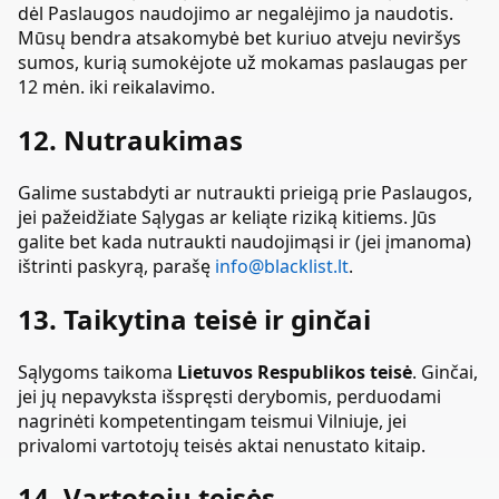
dėl Paslaugos naudojimo ar negalėjimo ja naudotis.
Mūsų bendra atsakomybė bet kuriuo atveju neviršys
sumos, kurią sumokėjote už mokamas paslaugas per
12 mėn. iki reikalavimo.
12. Nutraukimas
Galime sustabdyti ar nutraukti prieigą prie Paslaugos,
jei pažeidžiate Sąlygas ar keliąte riziką kitiems. Jūs
galite bet kada nutraukti naudojimąsi ir (jei įmanoma)
ištrinti paskyrą, parašę
info@blacklist.lt
.
13. Taikytina teisė ir ginčai
Sąlygoms taikoma
Lietuvos Respublikos teisė
. Ginčai,
jei jų nepavyksta išspręsti derybomis, perduodami
nagrinėti kompetentingam teismui Vilniuje, jei
privalomi vartotojų teisės aktai nenustato kitaip.
14. Vartotojų teisės