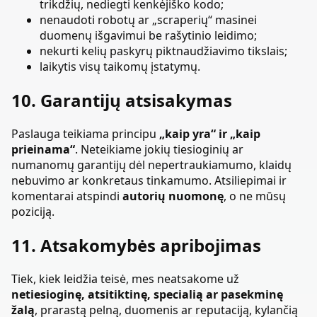
trikdžių, nediegti kenkėjiško kodo;
nenaudoti robotų ar „scraperių“ masinei
duomenų išgavimui be rašytinio leidimo;
nekurti kelių paskyrų piktnaudžiavimo tikslais;
laikytis visų taikomų įstatymų.
10. Garantijų atsisakymas
Paslauga teikiama principu
„kaip yra“ ir „kaip
prieinama“
. Neteikiame jokių tiesioginių ar
numanomų garantijų dėl nepertraukiamumo, klaidų
nebuvimo ar konkretaus tinkamumo. Atsiliepimai ir
komentarai atspindi
autorių nuomonę
, o ne mūsų
poziciją.
11. Atsakomybės apribojimas
Tiek, kiek leidžia teisė, mes neatsakome už
netiesioginę, atsitiktinę, specialią ar pasekminę
žalą
, prarastą pelną, duomenis ar reputaciją, kylančią