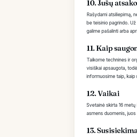
10. Jūsų atsak
Rašydami atsiliepimą, 
be teisinio pagrindo. Už 
galime pašalinti arba apr
11. Kaip saug
Taikome technines ir or
visiškai apsaugota, tod
informuosime taip, kaip r
12. Vaikai
Svetainė skirta 16 metų
asmens duomenis, juos 
13. Susisiekim