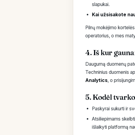
slapukai.
Kai užsisakote nau
Pilnų mokėjimo kortelė
operatorius, o mes maty
4. Iš kur gau
Daugumą duomenų pateiki
Techninius duomenis ap
Analytics
, o prisijung
5. Kodėl tvar
Paskyrai sukurti ir s
Atsiliepimams skelbt
išlaikyti platformą nau