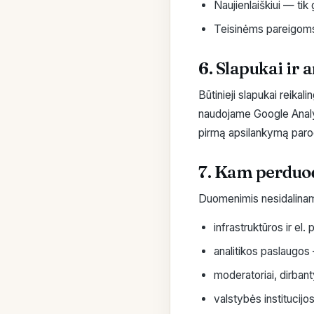
Naujienlaiškiui — tik 
Teisinėms pareigoms v
6. Slapukai ir a
Būtinieji slapukai reikal
naudojame Google Analyti
pirmą apsilankymą parod
7. Kam perdu
Duomenimis nesidaliname 
infrastruktūros ir el.
analitikos paslaugos
moderatoriai, dirba
valstybės institucijo