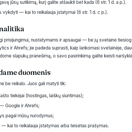
gavę jūsų sutikimą, kurį galite atšaukti bet kada (6 str. 1 d. a p.).
ykdyti — kai to reikalauja įstatymai (6 str. 1 d. c p.).
nalitika
ingi prisijungimui, nustatymams ir apsaugai — be jų svetainė tiesiog 
cs ir Ahrefs; jie padeda suprasti, kaip lankomasi svetainėje, dau
ome slapukų pranešimą, o savo pasirinkimą galite keisti naršyk
odame duomenis
be reikalo. Juos gali matyti tik:
 pašto tiekėjai (hostingas, laiškų siuntimas);
 — Google ir Ahrefs;
ntys pagal mūsų nurodymus;
s — kai to reikalauja įstatymas arba teisėtas prašymas.