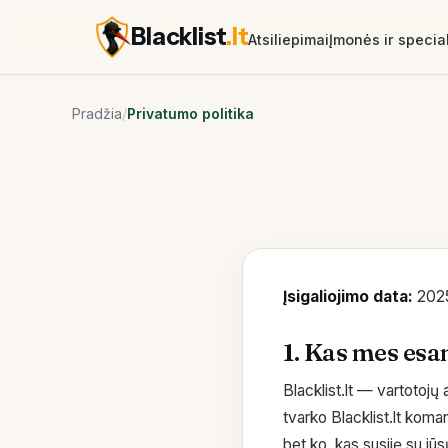
Blacklist
.lt
Atsiliepimai
Įmonės ir special
Pradžia
/
Privatumo politika
Įsigaliojimo data:
2025
1. Kas mes es
Blacklist.lt — vartotojų
tvarko Blacklist.lt koma
bet ko, kas susiję su j