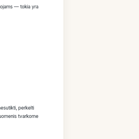
ytojams — tokia yra
esutikti, perkelti
duomenis tvarkome