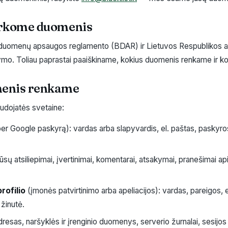
varkome duomenis
duomenų apsaugos reglamento (BDAR) ir Lietuvos Respublikos
ymo. Toliau paprastai paaiškiname, kokius duomenis renkame ir ko
menis renkame
audojatės svetaine:
er Google paskyrą): vardas arba slapyvardis, el. paštas, paskyro
ūsų atsiliepimai, įvertinimai, komentarai, atsakymai, pranešimai ap
rofilio
(įmonės patvirtinimo arba apeliacijos): vardas, pareigos, e
 žinutė.
resas, naršyklės ir įrenginio duomenys, serverio žurnalai, sesijos id