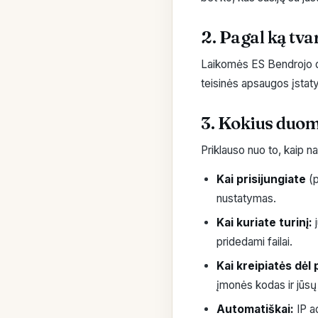
2. Pagal ką t
Laikomės ES Bendrojo 
teisinės apsaugos įstat
3. Kokius duo
Priklauso nuo to, kaip n
Kai prisijungiate
(p
nustatymas.
Kai kuriate turinį:
j
pridedami failai.
Kai kreipiatės dėl p
įmonės kodas ir jūsų
Automatiškai:
IP ad