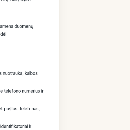
 asmens duomenų
dėl.
s nuotrauka, kalbos
ie telefono numerius ir
l. paštas, telefonas,
entifikatoriai ir