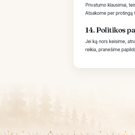
Privatumo klausimai, te
Atsakome per protingą 
14. Politikos p
Jei ką nors keisime, atn
reikia, pranešime papild