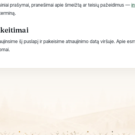
isiniai prašymai, pranešimai apie šmeižtą ar teisių pažeidimus —
i
terminą.
akeitimai
aujinsime šį puslapį ir pakeisime atnaujinimo datą viršuje. Apie esm
omai.