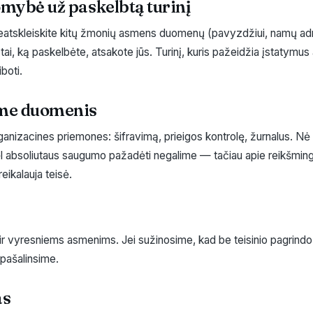
omybė už paskelbtą turinį
neatskleiskite kitų žmonių asmens duomenų (pavyzdžiui, namų a
tai, ką paskelbėte, atsakote jūs. Turinį, kuris pažeidžia įstatymus
iboti.
ome duomenis
ganizacines priemones: šifravimą, prieigos kontrolę, žurnalus. Nė
ėl absoliutaus saugumo pažadėti negalime — tačiau apie reikšmin
eikalauja teisė.
 ir vyresniems asmenims. Jei sužinosime, kad be teisinio pagrind
pašalinsime.
as