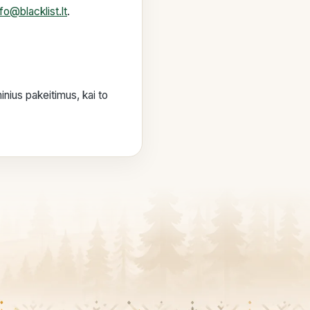
nfo@blacklist.lt
.
inius pakeitimus, kai to