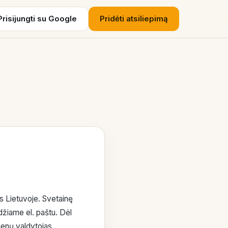
Prisijungti su Google
Pridėti atsiliepimą
us Lietuvoje. Svetainę
džiame el. paštu. Dėl
nų valdytojas.