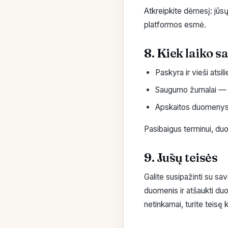
Atkreipkite dėmesį: jūsų
platformos esmė.
8. Kiek laiko 
Paskyra ir vieši atsil
Saugumo žurnalai — p
Apskaitos duomenys (j
Pasibaigus terminui, d
9. Jūsų teisės
Galite susipažinti su savo
duomenis ir atšaukti du
netinkamai, turite teisę