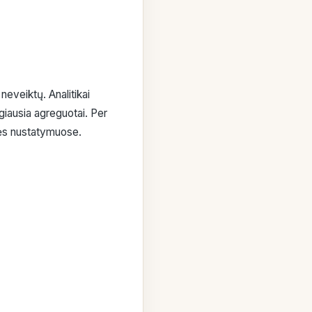
neveiktų. Analitikai
giausia agreguotai. Per
lės nustatymuose.