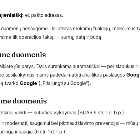
jienlaiškį:
el. pašto adresas.
s duomenų nesaugome. Jei atsiras mokamų funkcijų, mokėjimus tv
sime tik operacijos faktą — sumą, datą ir būdą.
name duomenis
ate jūs patys. Dalis surenkama automatiškai — per slapukus ir s
ie apsilankymus mums padeda matyti analitikos paslaugos
Googl
imą tvarko
Google
(„Prisijungti su Google“).
kome duomenis
vetainei veikti — sutarties vykdymas (BDAR 6 str. 1 d. b p.).
i ir moderuoti, saugumui bei piktnaudžiavimo prevencijai — mūsų 
dingą ir saugią (6 str. 1 d. f p.).