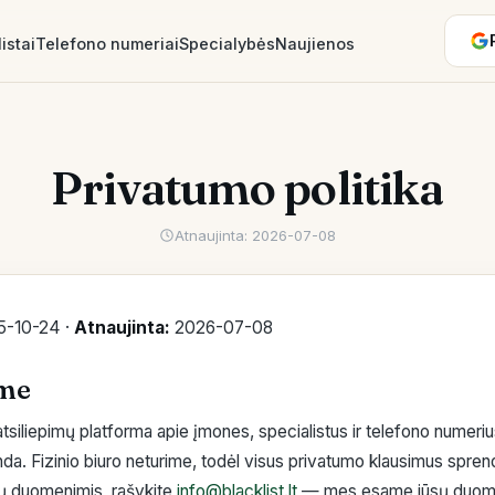
istai
Telefono numeriai
Specialybės
Naujienos
Privatumo politika
Atnaujinta: 2026-07-08
-10-24 ·
Atnaujinta:
2026-07-08
ame
 atsiliepimų platforma apie įmones, specialistus ir telefono numeri
nda. Fizinio biuro neturime, todėl visus privatumo klausimus spren
ūsų duomenimis, rašykite
info@blacklist.lt
— mes esame jūsų duome