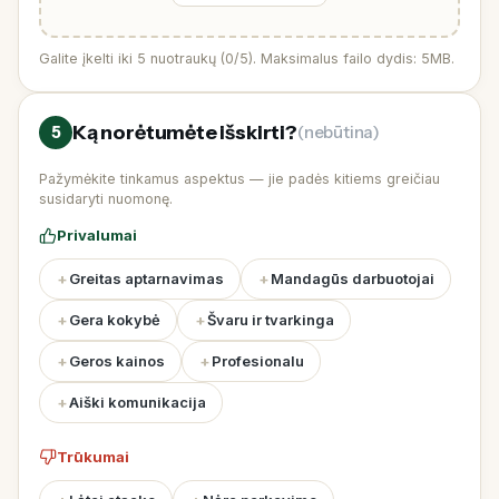
Galite įkelti iki 5 nuotraukų (
0
/5). Maksimalus failo dydis: 5MB.
Ką norėtumėte išskirti?
5
(nebūtina)
Pažymėkite tinkamus aspektus — jie padės kitiems greičiau
susidaryti nuomonę.
Privalumai
Greitas aptarnavimas
Mandagūs darbuotojai
Gera kokybė
Švaru ir tvarkinga
Geros kainos
Profesionalu
Aiški komunikacija
Trūkumai