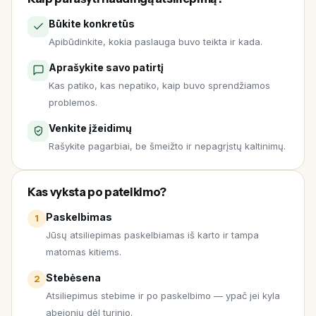
Būkite konkretūs
Apibūdinkite, kokia paslauga buvo teikta ir kada.
Aprašykite savo patirtį
Kas patiko, kas nepatiko, kaip buvo sprendžiamos
problemos.
Venkite įžeidimų
Rašykite pagarbiai, be šmeižto ir nepagrįstų kaltinimų.
Kas vyksta po pateikimo?
Paskelbimas
1
Jūsų atsiliepimas paskelbiamas iš karto ir tampa
matomas kitiems.
Stebėsena
2
Atsiliepimus stebime ir po paskelbimo — ypač jei kyla
abejonių dėl turinio.