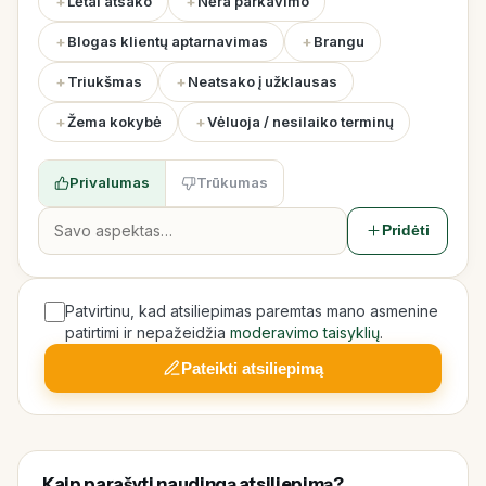
Lėtai atsako
Nėra parkavimo
Blogas klientų aptarnavimas
Brangu
Triukšmas
Neatsako į užklausas
Žema kokybė
Vėluoja / nesilaiko terminų
Privalumas
Trūkumas
Pridėti
Patvirtinu, kad atsiliepimas paremtas mano asmenine
patirtimi ir nepažeidžia
moderavimo taisyklių
.
Pateikti atsiliepimą
Kaip parašyti naudingą atsiliepimą?