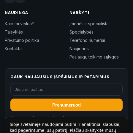
NAUDINGA
NARŠYTI
Kaip tai veikia?
Įmonės ir specialistai
Taisyklės
Specialybės
Privatumo politika
Telefono numeriai
Kontaktai
Naujienos
Paslaugų teikimo sąlygos
GAUK NAUJAUSIUS ĮSPĖJIMUS IR PATARIMUS
Prenumeruoti
Prenumeruodamas sutinki gauti naujienas.
Šioje svetainėje naudojami būtini ir analitiniai slapukai,
kad pagerintume jūsų patirtį. Plačiau skaitykite mūsų