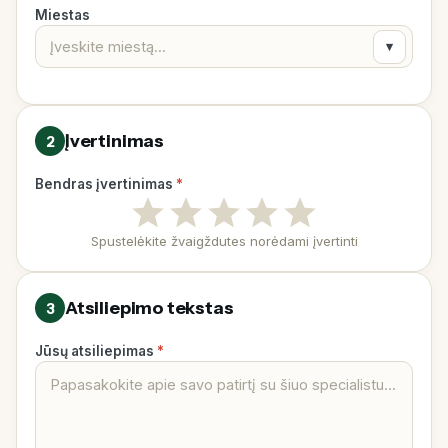
Miestas
▾
Įvertinimas
2
Bendras įvertinimas
*
Spustelėkite žvaigždutes norėdami įvertinti
Atsiliepimo tekstas
3
Jūsų atsiliepimas
*