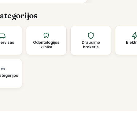
kategorijos
ervisas
Odontologijos
Draudimo
Elekt
klinika
brokeris
ategorijos