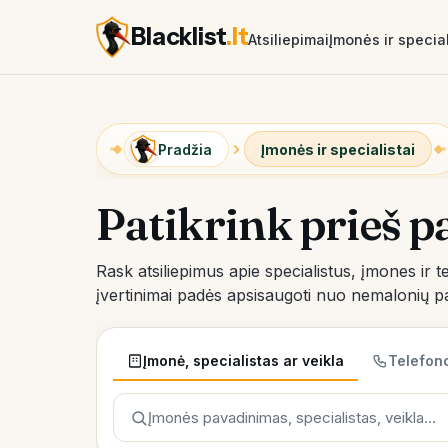
Blacklist
.lt
Atsiliepimai
Įmonės ir special
Pradžia
Įmonės ir specialistai
Patikrink prieš 
Rask atsiliepimus apie specialistus, įmones ir tei
įvertinimai padės apsisaugoti nuo nemalonių pa
Įmonė, specialistas ar veikla
Telefon