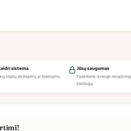
aidri sistema
Jūsų saugumas
kių slaptų atsiliepimų ar klastojimo.
Padedame išvengti nesąžining
paslaugų.
rtimi!