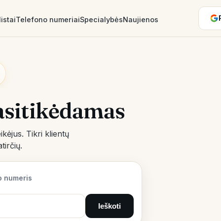
istai
Telefono numeriai
Specialybės
Naujienos
pasitikėdamas
kėjus. Tikri klientų
tirčių.
o numeris
Ieškoti