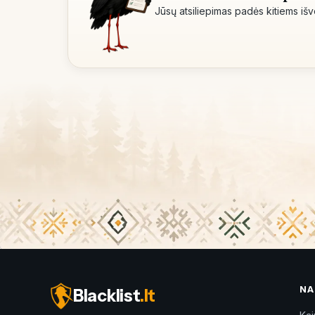
Jūsų atsiliepimas padės kitiems išve
NA
Blacklist
.lt