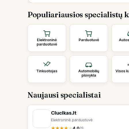
Populiariausios specialistų 
Elektroninė
Parduotuvė
Autos
parduotuvė
Tinkuotojas
Automobilių
Visos k
plovykla
Naujausi specialistai
Ciucikas.lt
Elektroninė parduotuvė
★
★
★
★
★
4.0
(1)