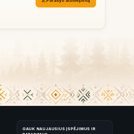
Parašyti atsiliepimą
GAUK NAUJAUSIUS ĮSPĖJIMUS IR