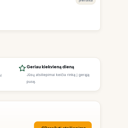
Įvertinta
Geriau kiekvieną dieną
ų
Jūsų atsiliepimai keičia rinką į gerąją
pusę.