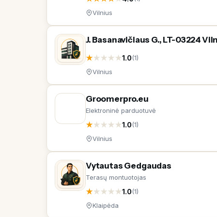
Vilnius
J. Basanavičiaus G., LT-03224 Vil
★
★
★
★
★
1.0
(1)
Vilnius
Groomerpro.eu
Elektroninė parduotuvė
★
★
★
★
★
1.0
(1)
Vilnius
Vytautas Gedgaudas
Terasų montuotojas
★
★
★
★
★
1.0
(1)
Klaipėda