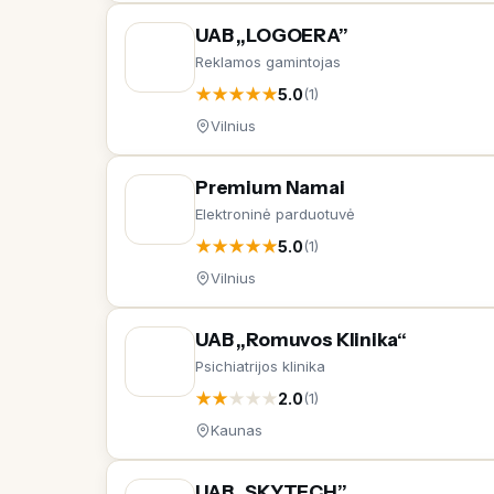
UAB „LOGOERA”
Reklamos gamintojas
★
★
★
★
★
5.0
(1)
Vilnius
Premium Namai
Elektroninė parduotuvė
★
★
★
★
★
5.0
(1)
Vilnius
UAB „Romuvos Klinika“
Psichiatrijos klinika
★
★
★
★
★
2.0
(1)
Kaunas
UAB „SKYTECH”