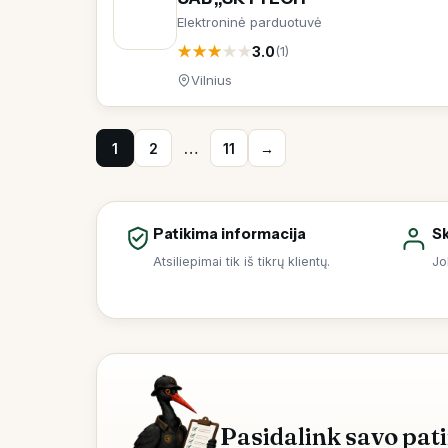
Elektroninė parduotuvė
★
★
★
★
★
3.0
(1)
Vilnius
1
2
…
11
→
Patikima informacija
Sk
Atsiliepimai tik iš tikrų klientų.
Jo
Pasidalink savo pati