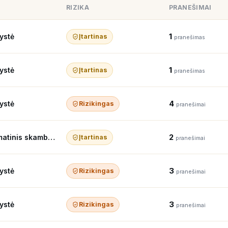
RIZIKA
PRANEŠIMAI
1
ystė
Įtartinas
pranešimas
1
ystė
Įtartinas
pranešimas
4
ystė
Rizikingas
pranešimai
2
Robotas / automatinis skambutis
Įtartinas
pranešimai
3
ystė
Rizikingas
pranešimai
3
ystė
Rizikingas
pranešimai