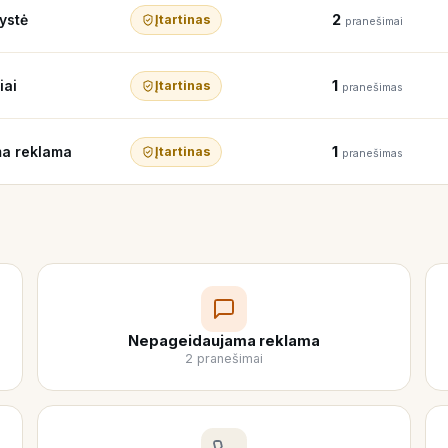
2
ystė
Įtartinas
pranešimai
1
iai
Įtartinas
pranešimas
1
a reklama
Įtartinas
pranešimas
Nepageidaujama reklama
2 pranešimai