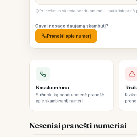
Pranešimus skelbia bendruomenė — patikrink prieš 
Gavai nepageidaujamą skambutį?
Pranešti apie numerį
Kas skambino
Rizik
Sužinok, ką bendruomenė pranešė
Riziko
apie skambinantį numerį.
praneš
Neseniai pranešti numeriai