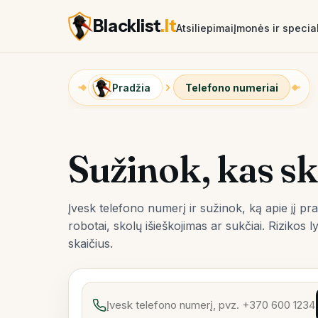
Blacklist
.lt
Atsiliepimai
Įmonės ir special
Pradžia
Telefono numeriai
Sužinok, kas s
Įvesk telefono numerį ir sužinok, ką apie jį pr
robotai, skolų išieškojimas ar sukčiai. Riziko
skaičius.