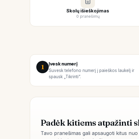
Skolų išieškojimas
0 pranešimų
Įvesk numerį
1
Suvesk telefono numerį į paieškos laukelį ir
spausk „Tikrinti“.
Padėk kitiems atpažinti 
Tavo pranešimas gali apsaugoti kitus nuo 