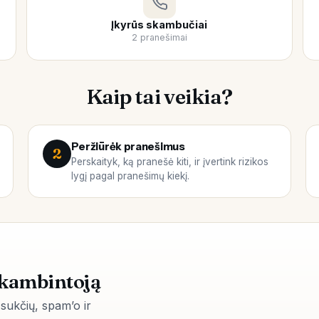
Įkyrūs skambučiai
2 pranešimai
Kaip tai veikia?
Peržiūrėk pranešimus
2
Perskaityk, ką pranešė kiti, ir įvertink rizikos
lygį pagal pranešimų kiekį.
skambintoją
sukčių, spam’o ir