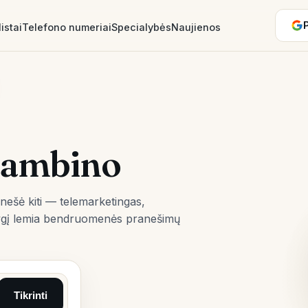
istai
Telefono numeriai
Specialybės
Naujienos
kambino
anešė kiti — telemarketingas,
s lygį lemia bendruomenės pranešimų
Tikrinti