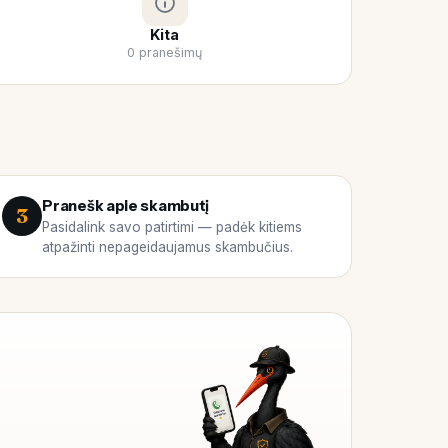
Kita
0 pranešimų
Pranešk apie skambutį
3
Pasidalink savo patirtimi — padėk kitiems
atpažinti nepageidaujamus skambučius.