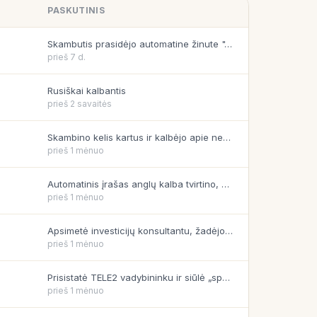
PASKUTINIS
Skambutis prasidėjo automatine žinute "Jums skambina iš klientų aptarnavimo…
prieš 7 d.
Rusiškai kalbantis
prieš 2 savaitės
Skambino kelis kartus ir kalbėjo apie neva įtartiną pavedimą,…
prieš 1 mėnuo
Automatinis įrašas anglų kalba tvirtino, kad mano „Google paskyra“…
prieš 1 mėnuo
Apsimetė investicijų konsultantu, žadėjo greitą ir „garantuotą“ pelną, spaudė…
prieš 1 mėnuo
Prisistatė TELE2 vadybininku ir siūlė „specialų lojalumo pasiūlymą“, o…
prieš 1 mėnuo