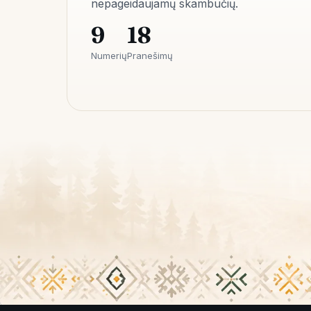
nepageidaujamų skambučių.
9
18
Numerių
Pranešimų