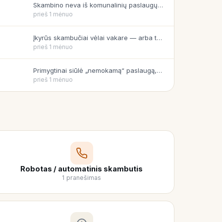
Skambino neva iš komunalinių paslaugų įmonės, gąsdino susikaupusia skola…
prieš 1 mėnuo
Įkyrūs skambučiai vėlai vakare — arba tyla ragelyje, arba…
prieš 1 mėnuo
Primygtinai siūlė „nemokamą“ paslaugą, kuri galiausiai pasirodė mokama. Klaidina…
prieš 1 mėnuo
Robotas / automatinis skambutis
1 pranešimas