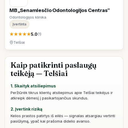
MB „Senamiesčio Odontologijos Centras”
Odontologijos klinika
Įvertinta
★
★
★
★
★
5.0
(1)
Telšiai
Kaip patikrinti paslaugų
teikėją — Telšiai
1. Skaityk atsiliepimus
Peržiūrėk tikrus klientų atsiliepimus apie Telšiai teikėjus ir
atkreipk dėmesį į pasikartojančius skundus.
2. Įvertink riziką
Kelios prastos patirtys iš eilės — signalas atsargiau vertinti
pasiūlymą, ypač kai prašoma didelio avanso.