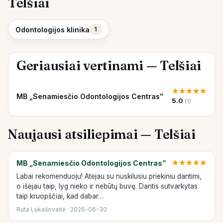
Telšiai
Odontologijos klinika
1
Geriausiai vertinami — Telšiai
★
★
★
★
★
MB „Senamiesčio Odontologijos Centras”
5.0
(1)
Naujausi atsiliepimai — Telšiai
MB „Senamiesčio Odontologijos Centras”
★
★
★
★
★
Labai rekomenduoju! Atėjau su nuskilusiu priekiniu dantimi,
o išėjau taip, lyg nieko ir nebūtų buvę. Dantis sutvarkytas
taip kruopščiai, kad dabar…
Ruta Lukašovaitė · 2026-06-30