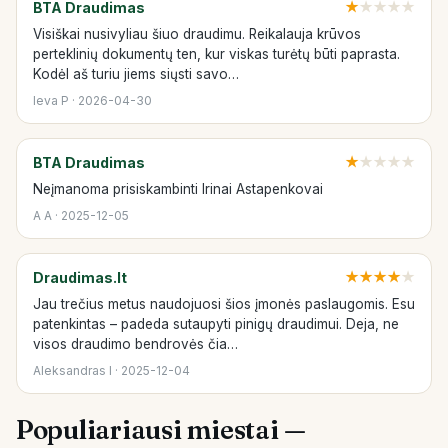
BTA Draudimas
★
★
★
★
★
Visiškai nusivyliau šiuo draudimu. Reikalauja krūvos
perteklinių dokumentų ten, kur viskas turėtų būti paprasta.
Kodėl aš turiu jiems siųsti savo…
Ieva P · 2026-04-30
BTA Draudimas
★
★
★
★
★
Neįmanoma prisiskambinti Irinai Astapenkovai
A A · 2025-12-05
Draudimas.lt
★
★
★
★
★
Jau trečius metus naudojuosi šios įmonės paslaugomis. Esu
patenkintas – padeda sutaupyti pinigų draudimui. Deja, ne
visos draudimo bendrovės čia…
Aleksandras I · 2025-12-04
Populiariausi miestai —