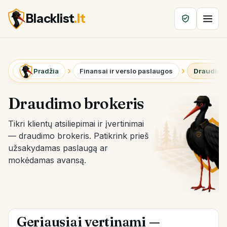
Blacklist
.lt
Pradžia
Finansai ir verslo paslaugos
Draudimo
Draudimo brokeris
Tikri klientų atsiliepimai ir įvertinimai
— draudimo brokeris. Patikrink prieš
užsakydamas paslaugą ar
mokėdamas avansą.
Geriausiai vertinami —