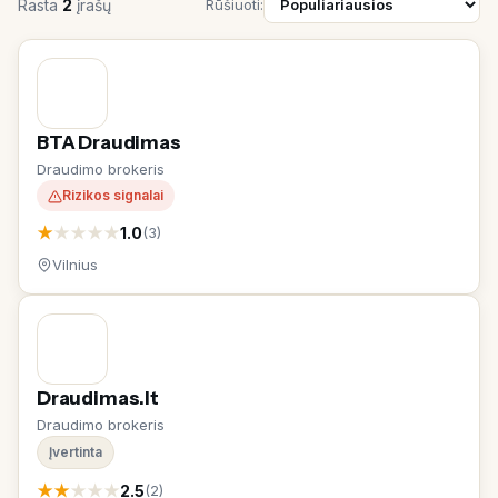
Rasta
2
įrašų
Rūšiuoti:
BTA Draudimas
Draudimo brokeris
Rizikos signalai
★
★
★
★
★
1.0
(3)
Vilnius
Draudimas.lt
Draudimo brokeris
Įvertinta
★
★
★
★
★
2.5
(2)