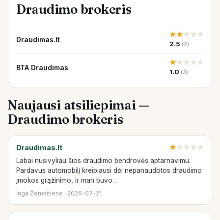
Draudimo brokeris
★
★
★
★
★
Draudimas.lt
2.5
(2)
★
★
★
★
★
BTA Draudimas
1.0
(3)
Naujausi atsiliepimai —
Draudimo brokeris
Draudimas.lt
★
★
★
★
★
Labai nusivyliau šios draudimo bendrovės aptarnavimu.
Pardavus automobilį kreipiausi dėl nepanaudotos draudimo
įmokos grąžinimo, ir man buvo…
Inga Žemaitiene · 2026-07-21