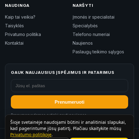
NAUDINGA
NARŠYTI
Kaip tai veikia?
Įmonės ir specialistai
Taisyklės
Specialybės
Privatumo politika
Telefono numeriai
Kontaktai
Naujienos
Paslaugų teikimo sąlygos
GAUK NAUJAUSIUS ĮSPĖJIMUS IR PATARIMUS
Prenumeruoti
Prenumeruodamas sutinki gauti naujienas.
Šioje svetainėje naudojami būtini ir analitiniai slapukai,
kad pagerintume jūsų patirtį. Plačiau skaitykite mūsų
Privatumo politikoje
.
© 2026 Blacklist.lt. Visos teisės saugomos.