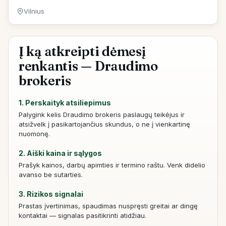
Vilnius
Į ką atkreipti dėmesį
renkantis — Draudimo
brokeris
1. Perskaityk atsiliepimus
Palygink kelis Draudimo brokeris paslaugų teikėjus ir
atsižvelk į pasikartojančius skundus, o ne į vienkartinę
nuomonę.
2. Aiški kaina ir sąlygos
Prašyk kainos, darbų apimties ir termino raštu. Venk didelio
avanso be sutarties.
3. Rizikos signalai
Prastas įvertinimas, spaudimas nuspręsti greitai ar dingę
kontaktai — signalas pasitikrinti atidžiau.