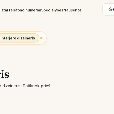
istai
Telefono numeriai
Specialybės
Naujienos
Interjero dizaineris
is
ro dizaineris. Patikrink prieš
.