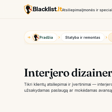
Blacklist
.lt
Atsiliepimai
Įmonės ir special
Pradžia
Statyba ir remontas
Interjero dizainer
Tikri klientų atsiliepimai ir įvertinimai — interje
užsakydamas paslaugą ar mokėdamas avansą