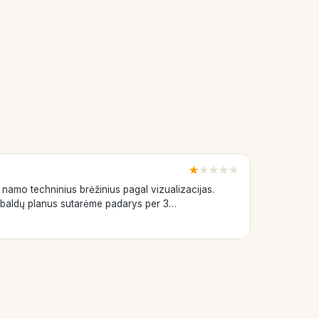
★
★
★
★
★
amo techninius brėžinius pagal vizualizacijas.
, baldų planus sutarėme padarys per 3…