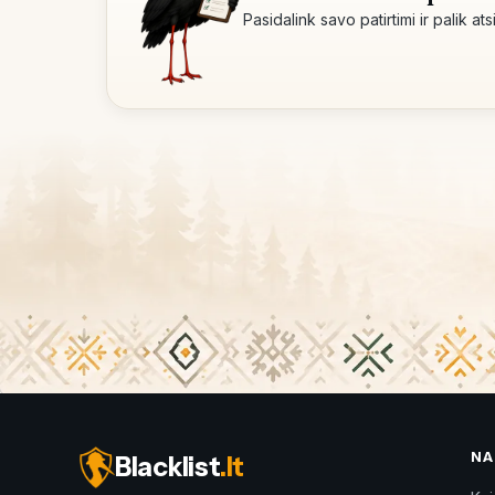
Pasidalink savo patirtimi ir palik at
NA
Blacklist
.lt