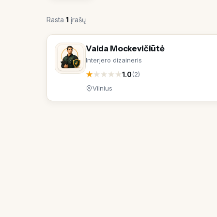
Rasta
1
įrašų
Vaida Mockevičiūtė
Interjero dizaineris
★
★
★
★
★
1.0
(2)
Vilnius