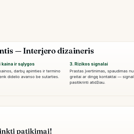
ntis — Interjero dizaineris
i kaina ir sąlygos
3. Rizikos signalai
kainos, darbų apimties ir termino
Prastas įvertinimas, spaudimas nu
Venk didelio avanso be sutarties.
greitai ar dingę kontaktai — signa
pasitikrinti atidžiau.
inkti patikimai!