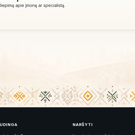
siliepimą apie įmonę ar specialistą.
UDINGA
NARŠYTI