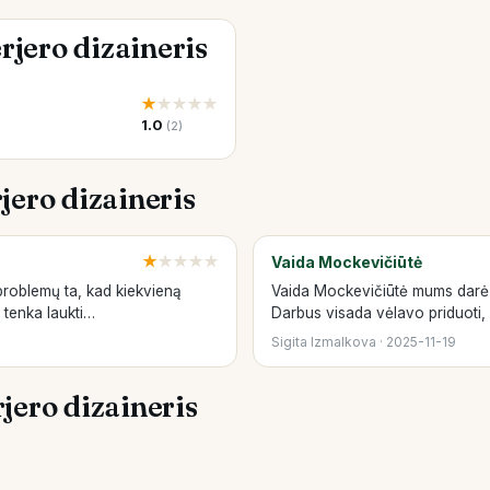
rjero dizaineris
★
★
★
★
★
1.0
(2)
jero dizaineris
★
★
★
★
★
Vaida Mockevičiūtė
 problemų ta, kad kiekvieną
Vaida Mockevičiūtė mums darė n
t tenka laukti…
Darbus visada vėlavo priduoti
Sigita Izmalkova · 2025-11-19
jero dizaineris