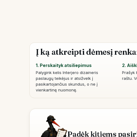
Į ką atkreipti dėmesį renka
1. Perskaityk atsiliepimus
2. Aišk
Palygink kelis Interjero dizaineris
Prašyk 
paslaugų teikėjus ir atsižvelk į
raštu. 
pasikartojančius skundus, o ne į
vienkartinę nuomonę.
Padėk kitiems pasir