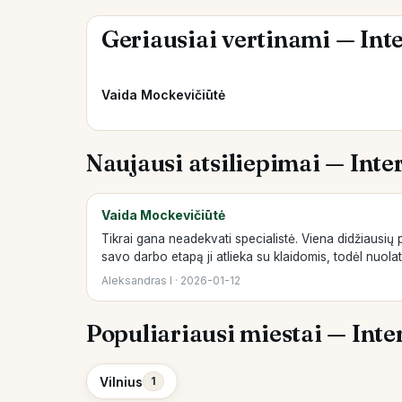
Geriausiai vertinami — Inte
Vaida Mockevičiūtė
Naujausi atsiliepimai — Inter
Vaida Mockevičiūtė
Tikrai gana neadekvati specialistė. Viena didžiausių
savo darbo etapą ji atlieka su klaidomis, todėl nuola
Aleksandras I · 2026-01-12
Populiariausi miestai — Inter
Vilnius
1