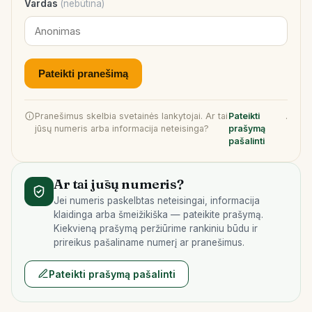
Vardas
(nebūtina)
Pateikti pranešimą
Pranešimus skelbia svetainės lankytojai. Ar tai
Pateikti
.
jūsų numeris arba informacija neteisinga?
prašymą
pašalinti
Ar tai jūsų numeris?
Jei numeris paskelbtas neteisingai, informacija
klaidinga arba šmeižikiška — pateikite prašymą.
Kiekvieną prašymą peržiūrime rankiniu būdu ir
prireikus pašaliname numerį ar pranešimus.
Pateikti prašymą pašalinti