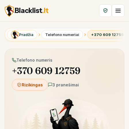
Blacklist
.lt
Pradžia
Telefono numeriai
+370 609 12759
Telefono numeris
+370 609 12759
Rizikingas
3 pranešimai