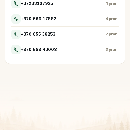
+37283107925
1 pran.
+370 669 17882
4 pran.
+370 655 38253
2 pran.
+370 683 40008
3 pran.