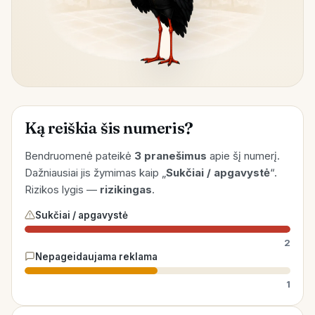
Ką reiškia šis numeris?
Bendruomenė pateikė
3 pranešimus
apie šį numerį.
Dažniausiai jis žymimas kaip „
Sukčiai / apgavystė
“.
Rizikos lygis —
rizikingas
.
Sukčiai / apgavystė
2
Nepageidaujama reklama
1