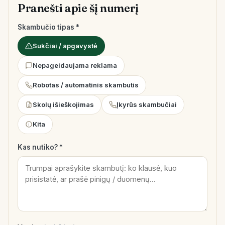
Pranešti apie šį numerį
Skambučio tipas *
Sukčiai / apgavystė
Nepageidaujama reklama
Robotas / automatinis skambutis
Skolų išieškojimas
Įkyrūs skambučiai
Kita
Kas nutiko? *