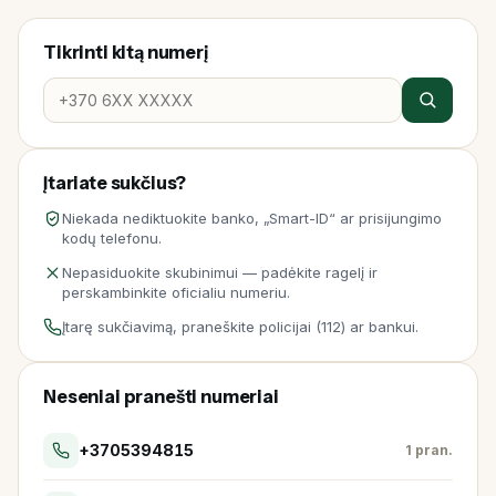
Tikrinti kitą numerį
Įtariate sukčius?
Niekada nediktuokite banko, „Smart-ID“ ar prisijungimo
kodų telefonu.
Nepasiduokite skubinimui — padėkite ragelį ir
perskambinkite oficialiu numeriu.
Įtarę sukčiavimą, praneškite policijai (112) ar bankui.
Neseniai pranešti numeriai
+3705394815
1 pran.