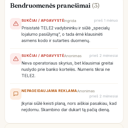
Bendruomenės pranešimai
(3)
Ingrida
SUKČIAI / APGAVYSTĖ
prieš 1 mėnuo
Prisistatė TELE2 vadybininku ir siūlė „specialų
lojalumo pasiūlymą“, o tada ėmė klausinėti
asmens kodo ir sutarties duomenų.
Anonimas
SUKČIAI / APGAVYSTĖ
prieš 2 mėnesiai
Neva operatoriaus skyrius, bet klausimai greitai
nuslydo prie banko kortelės. Numeris tikrai ne
TELE2.
Anonimas
NEPAGEIDAUJAMA REKLAMA
prieš 2 mėnesiai
Įkyriai siūlė keisti planą, nors aiškiai pasakiau, kad
neįdomu. Skambino dar dukart tą pačią dieną.