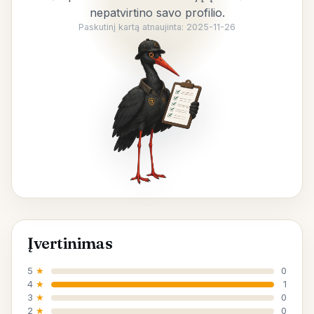
nepatvirtino savo profilio.
Paskutinį kartą atnaujinta: 2025-11-26
Įvertinimas
5
★
0
4
★
1
3
★
0
2
★
0