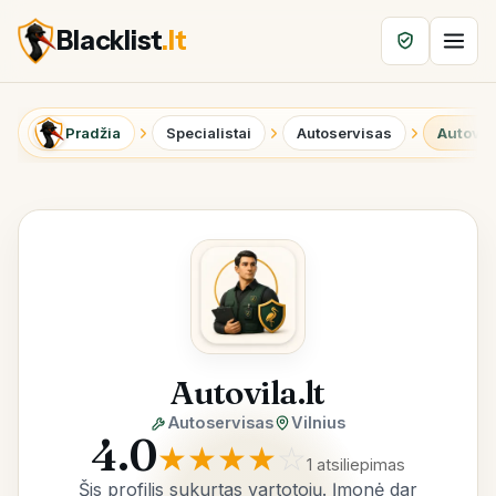
Blacklist
.lt
Pradžia
Specialistai
Autoservisas
Autovila
Autovila.lt
Autoservisas
Vilnius
4.0
★
★
★
★
☆
1 atsiliepimas
Šis profilis sukurtas vartotojų. Įmonė dar