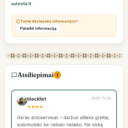
autovila.lt
Turite tikslesnės informacijos?
Pateikti informaciją
Atsiliepimai
1
2025-11-26
blacklist
★
★
★
★
☆
Geras autoservisas – darbus atlieka greitai,
automobilio be reikalo nelaiko. Ne viską