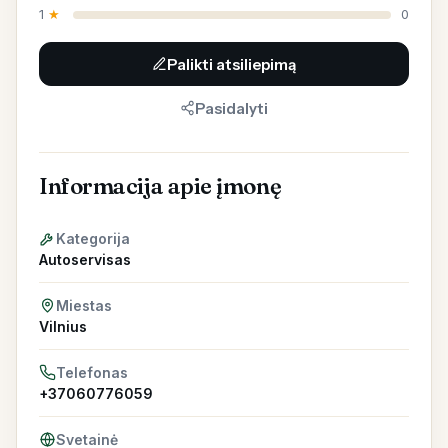
1
★
0
Palikti atsiliepimą
Pasidalyti
Informacija apie įmonę
Kategorija
Autoservisas
Miestas
Vilnius
Telefonas
+37060776059
Svetainė