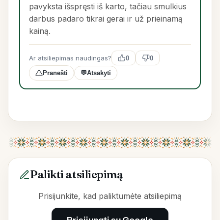
pavyksta išspręsti iš karto, tačiau smulkius
darbus padaro tikrai gerai ir už prieinamą
kainą.
Ar atsiliepimas naudingas?
0
0
Pranešti
💬
Atsakyti
Palikti atsiliepimą
Prisijunkite, kad paliktumėte atsiliepimą
Prisijungti su Google