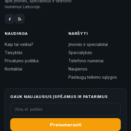
apie įmones, specialistus ir telefono
numerius Lietuvoje.
NAUDINGA
NARŠYTI
Kaip tai veikia?
Įmonės ir specialistai
Taisyklės
Specialybės
Privatumo politika
Telefono numeriai
Kontaktai
Naujienos
Paslaugų teikimo sąlygos
GAUK NAUJAUSIUS ĮSPĖJIMUS IR PATARIMUS
Prenumeruoti