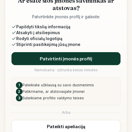
Ar esate šios įmonės savininkas ar
atstovas?
Patvirtinkite įmonės profilį ir galėsite:
Papildyti tikslią informaciją
Atsakyti į atsiliepimus
Rodyti oficialų logotipą
Stiprinti pasitikėjimą jūsų įmone
Patvirtinti įmonės profilį
Nemokama · užtrunka kelias minutes
1
Pateikiate užklausą su savo duomenimis
2
Patikriname, ar atstovaujate įmonei
3
Suteikiame profilio valdymo teises
Arba
Pateikti apeliaciją