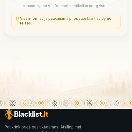
Jei manote, kad ši informacija netiksli ar neegzistuoja.
Visa informacija patikrinama prieš suteikiant valdymo
teises.
Blacklist
.lt
Patikrink prieš pasitikėdamas. Atsiliepimai