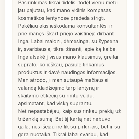
Pasirinkimas tikrai didelis, todėl vienu metu
jau pajutau, kad mano vidinis kompasas
kosmetikos lentynose pradeda strigti.
Pakėliau akis ieškodama konsultantės, ir
prie manęs iškart priėjo vaistinėje dirbanti
Inga. Labai maloni, dėmesinga, su šypsena
ir, svarbiausia, tikrai žinanti, apie ką kalba.
Inga atsakė į visus mano klausimus, greitai
suprato, ko ieškau, pasiūlė tinkamus
produktus ir davė naudingos informacijos.
Man atrodo, ji man sutaupė mažiausiai
valandą klaidžiojimo tarp lentynų ir
skaitymo etikečių su rimtu veidu,
apsimetant, kad viską suprantu.
Net nepastebėjau, kaip susirinkau prekių už
triženklę sumą. Bet šį kartą net nebuvo
gaila, nes išėjau ne tik su pirkiniais, bet ir su
gera nuotaika. Tikrai labai svarbu, kad