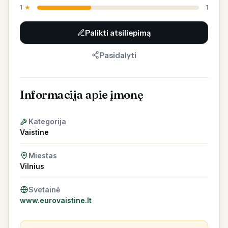
1
★
1
Palikti atsiliepimą
Pasidalyti
Informacija apie įmonę
Kategorija
Vaistine
Miestas
Vilnius
Svetainė
www.eurovaistine.lt