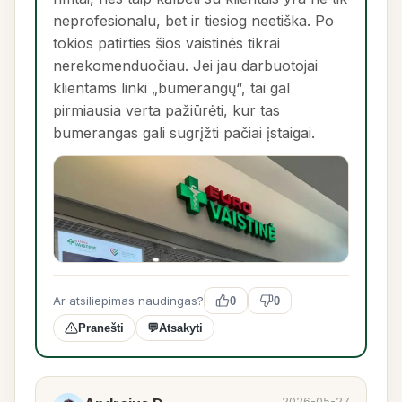
neprofesionalu, bet ir tiesiog neetiška. Po
tokios patirties šios vaistinės tikrai
nerekomenduočiau. Jei jau darbuotojai
klientams linki „bumerangų“, tai gal
pirmiausia verta pažiūrėti, kur tas
bumerangas gali sugrįžti pačiai įstaigai.
Ar atsiliepimas naudingas?
0
0
Pranešti
💬
Atsakyti
2026-05-27