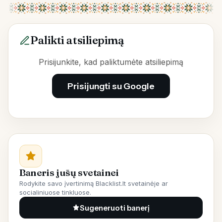
Palikti atsiliepimą
Prisijunkite, kad paliktumėte atsiliepimą
Prisijungti su Google
Baneris jūsų svetainei
Rodykite savo įvertinimą Blacklist.lt svetainėje ar
socialiniuose tinkluose.
Sugeneruoti banerį