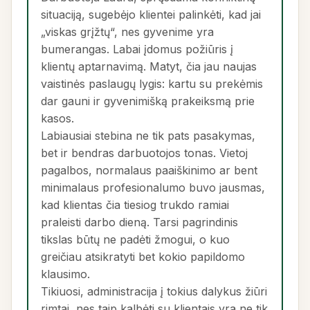
situaciją, sugebėjo klientei palinkėti, kad jai
„viskas grįžtų“, nes gyvenime yra
bumerangas. Labai įdomus požiūris į
klientų aptarnavimą. Matyt, čia jau naujas
vaistinės paslaugų lygis: kartu su prekėmis
dar gauni ir gyvenimišką prakeiksmą prie
kasos.
Labiausiai stebina ne tik pats pasakymas,
bet ir bendras darbuotojos tonas. Vietoj
pagalbos, normalaus paaiškinimo ar bent
minimalaus profesionalumo buvo jausmas,
kad klientas čia tiesiog trukdo ramiai
praleisti darbo dieną. Tarsi pagrindinis
tikslas būtų ne padėti žmogui, o kuo
greičiau atsikratyti bet kokio papildomo
klausimo.
Tikiuosi, administracija į tokius dalykus žiūri
rimtai, nes taip kalbėti su klientais yra ne tik