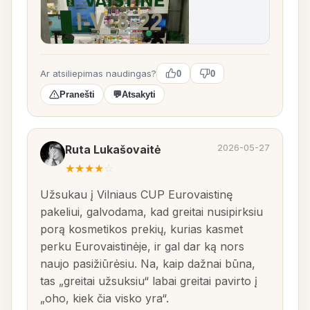
Ar atsiliepimas naudingas?
0
0
Pranešti
💬
Atsakyti
2026-05-27
Ruta Lukašovaitė
★
★
★
★
☆
Užsukau į Vilniaus CUP Eurovaistinę
pakeliui, galvodama, kad greitai nusipirksiu
porą kosmetikos prekių, kurias kasmet
perku Eurovaistinėje, ir gal dar ką nors
naujo pasižiūrėsiu. Na, kaip dažnai būna,
tas „greitai užsuksiu“ labai greitai pavirto į
„oho, kiek čia visko yra“.