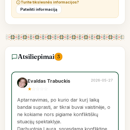
Turite tikslesnės informacijos?
Pateikti informaciją
Atsiliepimai
3
2026-05-27
Evaldas Trabuckis
★
☆
☆
☆
☆
Aptarnavimas, po kurio dar kurį laiką
bandai suprasti, ar tikrai buvai vaistinėje, o
ne kokiame nors pigiame konfliktiškų
situacijų spektaklyje.
Darbuotoja Laura, spręsdama konfliktinę