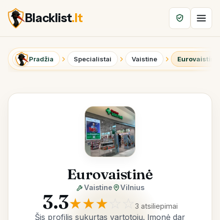
Blacklist
.lt
Pradžia
Specialistai
Vaistine
Eurovaistinė
Eurovaistinė
Vaistine
Vilnius
3.3
★
★
★
☆
☆
3 atsiliepimai
Šis profilis sukurtas vartotojų. Įmonė dar