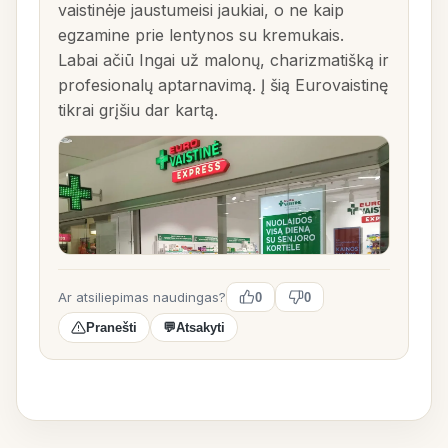
vaistinėje jaustumeisi jaukiai, o ne kaip
egzamine prie lentynos su kremukais.
Labai ačiū Ingai už malonų, charizmatišką ir
profesionalų aptarnavimą. Į šią Eurovaistinę
tikrai grįšiu dar kartą.
Ar atsiliepimas naudingas?
0
0
Pranešti
💬
Atsakyti