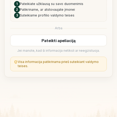
1
Pateikiate užklausą su savo duomenimis
2
Patikriname, ar atstovaujate įmonei
3
Suteikiame profilio valdymo teises
Arba
Pateikti apeliaciją
Jei manote, kad ši informacija netiksli ar neegzistuoja.
Visa informacija patikrinama prieš suteikiant valdymo
teises.