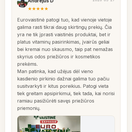
Andrejus D
★
★
★
★
★
Eurovaistinė patogi tuo, kad vienoje vietoje
galima rasti tikrai daug skirtingų prekių. Čia
yra ne tik įprasti vaistinės produktai, bet ir
platus vitaminų pasirinkimas, įvairūs geliai
bei kremai nuo skausmo, taip pat nemažas
skyrius odos priežiūros ir kosmetikos
prekėms.
Man patinka, kad užėjus dėl vieno
kasdienio pirkinio dažnai galima tuo pačiu
susitvarkyti ir kitus poreikius. Patogi vieta
tiek greitam apsipirkimui, tiek tada, kai norisi
ramiau pasižiūrėti savęs priežiūros
priemonių.