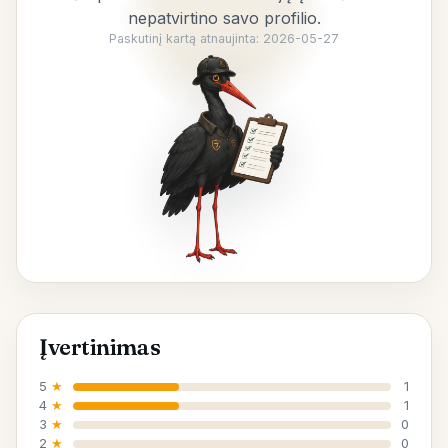
nepatvirtino savo profilio.
Paskutinį kartą atnaujinta: 2026-05-27
Įvertinimas
5
★
1
4
★
1
3
★
0
2
★
0