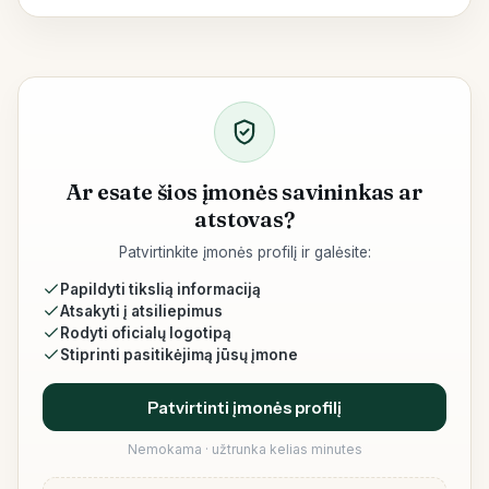
Ar esate šios įmonės savininkas ar
atstovas?
Patvirtinkite įmonės profilį ir galėsite:
Papildyti tikslią informaciją
Atsakyti į atsiliepimus
Rodyti oficialų logotipą
Stiprinti pasitikėjimą jūsų įmone
Patvirtinti įmonės profilį
Nemokama · užtrunka kelias minutes