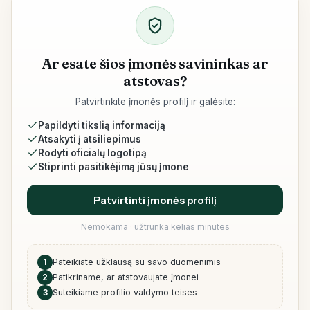
Ar esate šios įmonės savininkas ar
atstovas?
Patvirtinkite įmonės profilį ir galėsite:
Papildyti tikslią informaciją
Atsakyti į atsiliepimus
Rodyti oficialų logotipą
Stiprinti pasitikėjimą jūsų įmone
Patvirtinti įmonės profilį
Nemokama · užtrunka kelias minutes
1
Pateikiate užklausą su savo duomenimis
2
Patikriname, ar atstovaujate įmonei
3
Suteikiame profilio valdymo teises