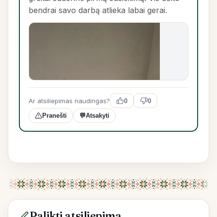
bendrai savo darbą atlieka labai gerai.
Ar atsiliepimas naudingas?
0
0
Pranešti
💬
Atsakyti
Palikti atsiliepimą