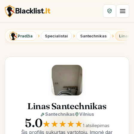
Blacklist
.lt
Pradžia
Specialistai
Santechnikas
Linas 
Linas Santechnikas
Santechnikas
Vilnius
5.0
★
★
★
★
★
1 atsiliepimas
Šis profilis sukurtas vartotojų. Įmonė dar