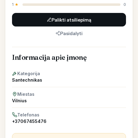
1
★
0
Palikti atsiliepimą
Pasidalyti
Informacija apie įmonę
Kategorija
Santechnikas
Miestas
Vilnius
Telefonas
+37067455476