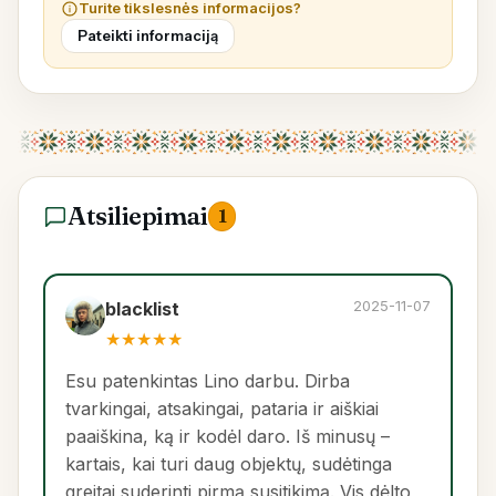
Turite tikslesnės informacijos?
Pateikti informaciją
Atsiliepimai
1
2025-11-07
blacklist
★
★
★
★
★
Esu patenkintas Lino darbu. Dirba
tvarkingai, atsakingai, pataria ir aiškiai
paaiškina, ką ir kodėl daro. Iš minusų –
kartais, kai turi daug objektų, sudėtinga
greitai suderinti pirmą susitikimą. Vis dėlto