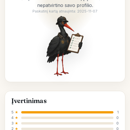
nepatvirtino savo profilio.
Paskutinį kartą atnaujinta: 2025-11-07
Įvertinimas
5
★
1
4
★
0
3
★
0
2
★
0