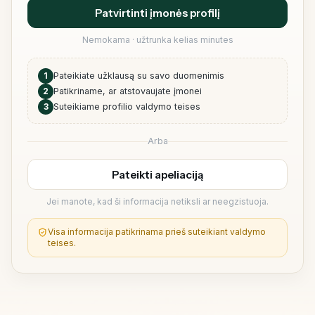
Patvirtinti įmonės profilį
Nemokama · užtrunka kelias minutes
1
Pateikiate užklausą su savo duomenimis
2
Patikriname, ar atstovaujate įmonei
3
Suteikiame profilio valdymo teises
Arba
Pateikti apeliaciją
Jei manote, kad ši informacija netiksli ar neegzistuoja.
Visa informacija patikrinama prieš suteikiant valdymo
teises.