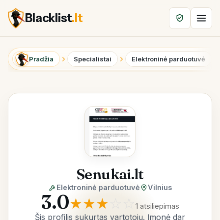
Blacklist
.lt
Pradžia
Specialistai
Elektroninė parduotuvė
Senukai.lt
Elektroninė parduotuvė
Vilnius
3.0
★
★
★
☆
☆
1 atsiliepimas
Šis profilis sukurtas vartotojų. Įmonė dar