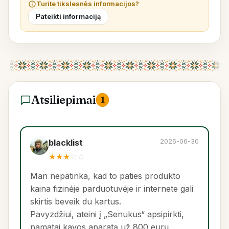
Turite tikslesnės informacijos?
Pateikti informaciją
Atsiliepimai
1
2026-06-30
blacklist
★
★
★
☆
☆
Man nepatinka, kad to paties produkto
kaina fizinėje parduotuvėje ir internete gali
skirtis beveik du kartus.
Pavyzdžiui, ateini į „Senukus“ apsipirkti,
pamatai kavos aparatą už 800 eurų.