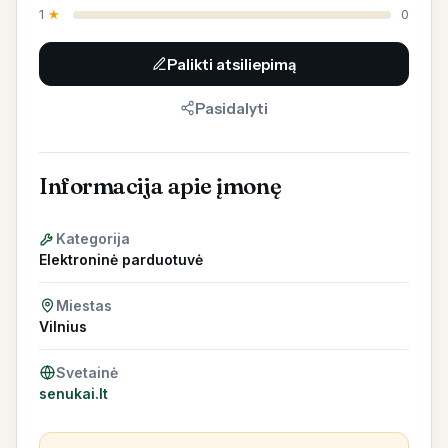
1
★
0
Palikti atsiliepimą
Pasidalyti
Informacija apie įmonę
Kategorija
Elektroninė parduotuvė
Miestas
Vilnius
Svetainė
senukai.lt