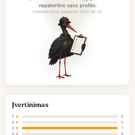
nepatvirtino savo profilio.
Paskutinį kartą atnaujinta: 2026-06-30
Įvertinimas
5
★
0
4
★
0
3
★
1
2
★
0