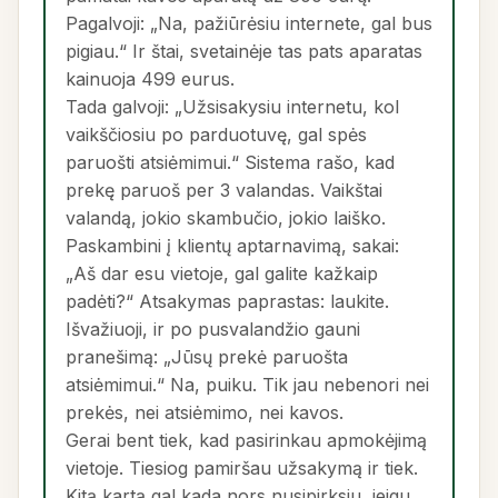
Pagalvoji: „Na, pažiūrėsiu internete, gal bus
pigiau.“ Ir štai, svetainėje tas pats aparatas
kainuoja 499 eurus.
Tada galvoji: „Užsisakysiu internetu, kol
vaikščiosiu po parduotuvę, gal spės
paruošti atsiėmimui.“ Sistema rašo, kad
prekę paruoš per 3 valandas. Vaikštai
valandą, jokio skambučio, jokio laiško.
Paskambini į klientų aptarnavimą, sakai:
„Aš dar esu vietoje, gal galite kažkaip
padėti?“ Atsakymas paprastas: laukite.
Išvažiuoji, ir po pusvalandžio gauni
pranešimą: „Jūsų prekė paruošta
atsiėmimui.“ Na, puiku. Tik jau nebenori nei
prekės, nei atsiėmimo, nei kavos.
Gerai bent tiek, kad pasirinkau apmokėjimą
vietoje. Tiesiog pamiršau užsakymą ir tiek.
Kitą kartą gal kada nors nusipirksiu, jeigu