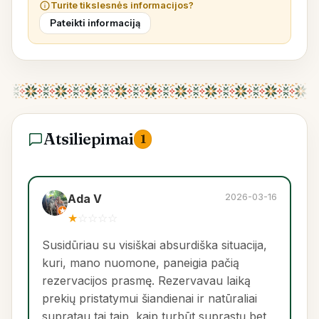
Turite tikslesnės informacijos?
Pateikti informaciją
Atsiliepimai
1
2026-03-16
Ada V
★
☆
☆
☆
☆
Susidūriau su visiškai absurdiška situacija,
kuri, mano nuomone, paneigia pačią
rezervacijos prasmę. Rezervavau laiką
prekių pristatymui šiandienai ir natūraliai
supratau tai taip, kaip turbūt suprastų bet