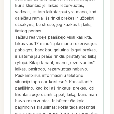
kuris klientas: jei laikas rezervuotas,
vadinasi, jis tam laikotarpiui yra mano, kad
galėčiau ramiai išsirinkti prekes ir užbaigti
užsakymą be streso, jog kažkas tą laiką
tiesiog perims.
Tačiau realybėje paaiškėjo visai kas kita.
Likus vos 17 minučių iki mano rezervacijos
pabaigos, bandžiau galutinai įsigyti prekes,
ir sistema jau prašė rinktis pristatymo laiką
rytojui. Kitaip tariant, mano „rezervuotas“
laikas, pasirodo, rezervuotas nebuvo.
Paskambinus informaciniu telefonu
situacija tapo dar keistesnė. Konsultantė
paaiškino, kad kol aš rinkausi prekes, kiti
klientai spėjo užimti tą patį laiką, kuris man
buvo rezervuotas. Ir būtent čia kyla
pagrindinis klausimas: kokia tada apskritai
yra rezervacijos prasmė, jeigu rezervuotas