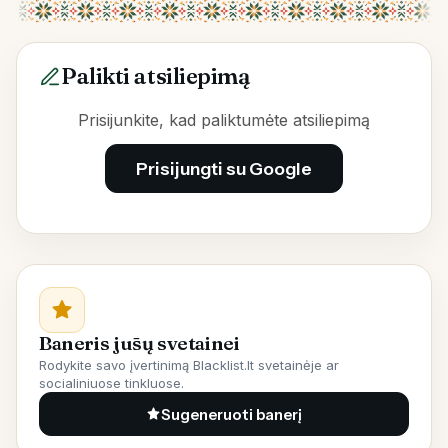
Palikti atsiliepimą
Prisijunkite, kad paliktumėte atsiliepimą
Prisijungti su Google
Baneris jūsų svetainei
Rodykite savo įvertinimą Blacklist.lt svetainėje ar
socialiniuose tinkluose.
Sugeneruoti banerį