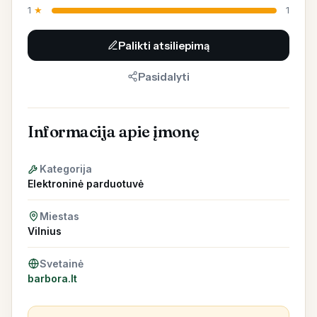
1
★
1
Palikti atsiliepimą
Pasidalyti
Informacija apie įmonę
Kategorija
Elektroninė parduotuvė
Miestas
Vilnius
Svetainė
barbora.lt