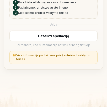
1
Pateikiate užklausą su savo duomenimis
2
Patikriname, ar atstovaujate įmonei
3
Suteikiame profilio valdymo teises
Arba
Pateikti apeliaciją
Jei manote, kad ši informacija netiksli ar neegzistuoja.
Visa informacija patikrinama prieš suteikiant valdymo
teises.