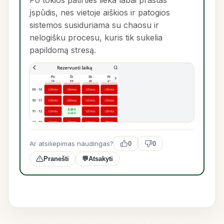
Po tokios patirties lieka labai prastas
įspūdis, nes vietoje aiškios ir patogios
sistemos susiduriama su chaosu ir
nelogišku procesu, kuris tik sukelia
papildomą stresą.
Ar atsiliepimas naudingas?
0
0
Pranešti
💬
Atsakyti