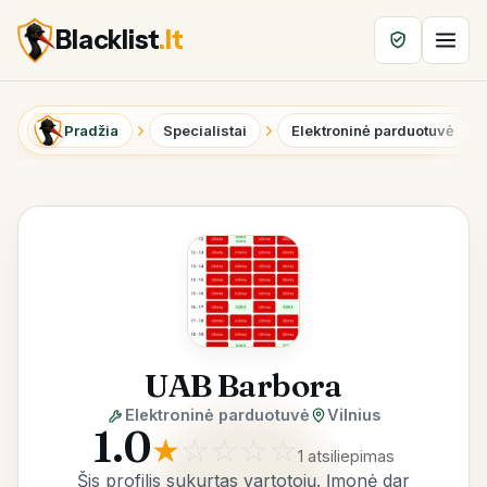
Blacklist
.lt
Pradžia
Specialistai
Elektroninė parduotuvė
UAB Barbora
Elektroninė parduotuvė
Vilnius
1.0
★
☆
☆
☆
☆
1 atsiliepimas
Šis profilis sukurtas vartotojų. Įmonė dar