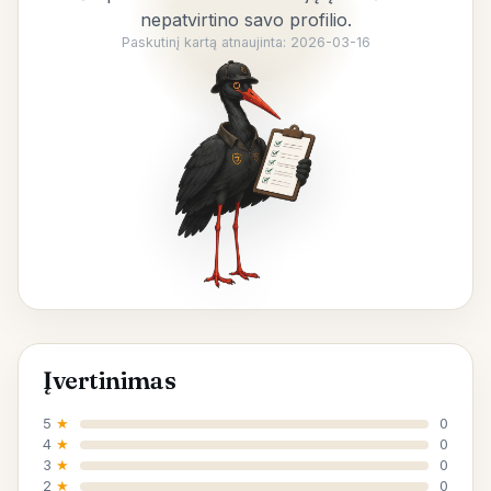
nepatvirtino savo profilio.
Paskutinį kartą atnaujinta: 2026-03-16
Įvertinimas
5
★
0
4
★
0
3
★
0
2
★
0