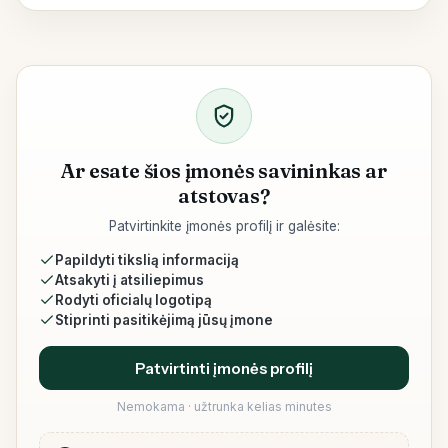
Ar esate šios įmonės savininkas ar
atstovas?
Patvirtinkite įmonės profilį ir galėsite:
Papildyti tikslią informaciją
Atsakyti į atsiliepimus
Rodyti oficialų logotipą
Stiprinti pasitikėjimą jūsų įmone
Patvirtinti įmonės profilį
Nemokama · užtrunka kelias minutes