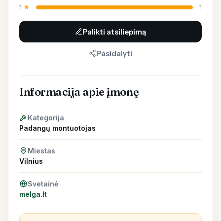
1
★
1
Palikti atsiliepimą
Pasidalyti
Informacija apie įmonę
Kategorija
Padangų montuotojas
Miestas
Vilnius
Svetainė
melga.lt