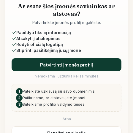
Ar esate šios įmonės savininkas ar
atstovas?
Patvirtinkite įmonės profilį ir galėsite:
Papildyti tikslią informaciją
Atsakyti į atsiliepimus
Rodyti oficialų logotipą
Stiprinti pasitikėjimą jūsų įmone
Patvirtinti įmonės profilį
Nemokama · užtrunka kelias minutes
1
Pateikiate užklausą su savo duomenimis
2
Patikriname, ar atstovaujate įmonei
3
Suteikiame profilio valdymo teises
Arba