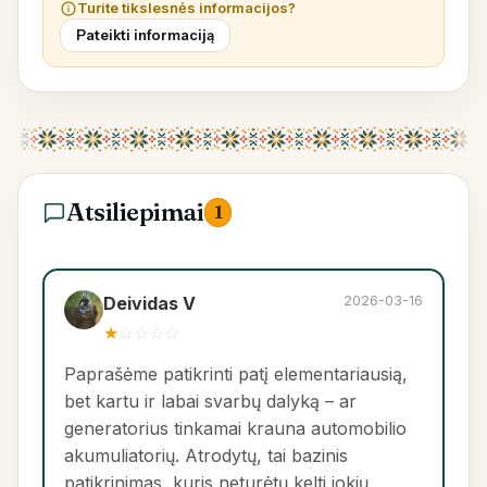
Turite tikslesnės informacijos?
Pateikti informaciją
Atsiliepimai
1
2026-03-16
Deividas V
★
☆
☆
☆
☆
Paprašėme patikrinti patį elementariausią,
bet kartu ir labai svarbų dalyką – ar
generatorius tinkamai krauna automobilio
akumuliatorių. Atrodytų, tai bazinis
patikrinimas, kuris neturėtų kelti jokių