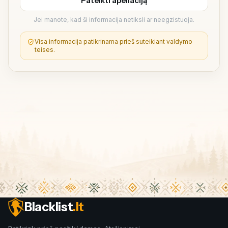
Pateikti apeliaciją
Jei manote, kad ši informacija netiksli ar neegzistuoja.
Visa informacija patikrinama prieš suteikiant valdymo
teises.
Blacklist
.lt