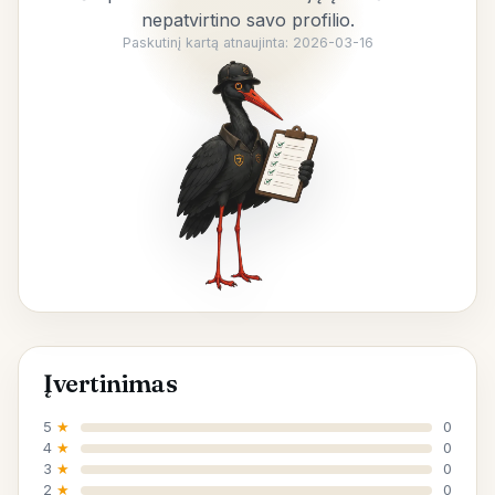
nepatvirtino savo profilio.
Paskutinį kartą atnaujinta: 2026-03-16
Įvertinimas
5
★
0
4
★
0
3
★
0
2
★
0