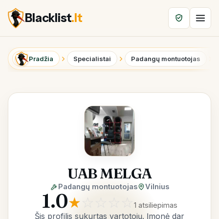
Blacklist
.lt
Pradžia
Specialistai
Padangų montuotojas
UAB MELGA
Padangų montuotojas
Vilnius
1.0
★
☆
☆
☆
☆
1 atsiliepimas
Šis profilis sukurtas vartotojų. Įmonė dar