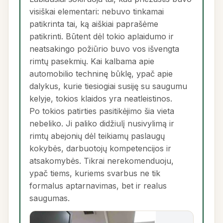
visiškai elementari: nebuvo tinkamai
patikrinta tai, ką aiškiai paprašėme
patikrinti. Būtent dėl tokio aplaidumo ir
neatsakingo požiūrio buvo vos išvengta
rimtų pasekmių. Kai kalbama apie
automobilio techninę būklę, ypač apie
dalykus, kurie tiesiogiai susiję su saugumu
kelyje, tokios klaidos yra neatleistinos.
Po tokios patirties pasitikėjimo šia vieta
nebeliko. Ji paliko didžiulį nusivylimą ir
rimtų abejonių dėl teikiamų paslaugų
kokybės, darbuotojų kompetencijos ir
atsakomybės. Tikrai nerekomenduoju,
ypač tiems, kuriems svarbus ne tik
formalus aptarnavimas, bet ir realus
saugumas.