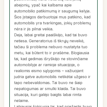
abejonių, ypač kai kalbama apie
automobilio patikimumą ir saugumą kelyje.
Šios įstaigos darbuotojai mus patikino, kad
automobilis yra tvarkingas, jokių problemų
nėra ir jis pilnai veikia.
Deja, labai greitai paaiškėjo, kad tai buvo
netiesa. Generatorius iš tikrųjų neveikė,
tačiau ši problema nebuvo nustatyta tuo
metu, kai būtent to ir prašėme. Blogiausia
tai, kad gedimas išryškėjo ne stovinčiame
automobilyje ar ramioje situacijoje, o
realiomis eismo sąlygomis – važiuojant
judria gatve automobilis netikėtai užgeso ir
tapo nebevaldomas. Tai buvo ne šiaip
nepatogumas ar smulki klaida. Tai buvo
situacija, kuri galėjo baigtis labai rimta
nelaime.
Labiausiai šokiruoja tai, kad priežastis buvo