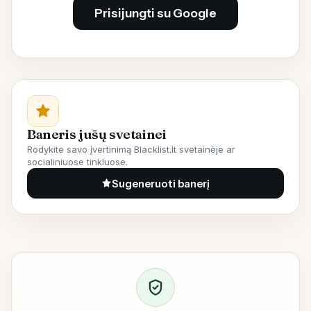
Prisijungti su Google
Baneris jūsų svetainei
Rodykite savo įvertinimą Blacklist.lt svetainėje ar
socialiniuose tinkluose.
Sugeneruoti banerį