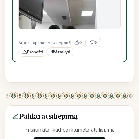
Ar atsiliepimas naudingas?
0
0
Pranešti
💬
Atsakyti
Palikti atsiliepimą
Prisijunkite, kad paliktumėte atsiliepimą