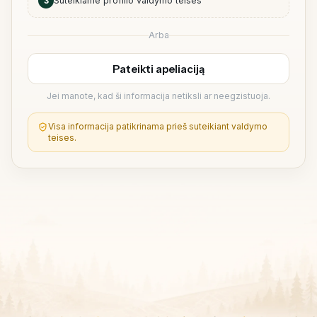
3
Suteikiame profilio valdymo teises
Arba
Pateikti apeliaciją
Jei manote, kad ši informacija netiksli ar neegzistuoja.
Visa informacija patikrinama prieš suteikiant valdymo
teises.