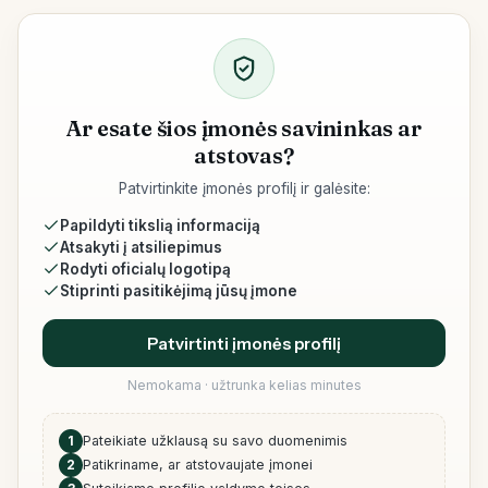
Ar esate šios įmonės savininkas ar
atstovas?
Patvirtinkite įmonės profilį ir galėsite:
Papildyti tikslią informaciją
Atsakyti į atsiliepimus
Rodyti oficialų logotipą
Stiprinti pasitikėjimą jūsų įmone
Patvirtinti įmonės profilį
Nemokama · užtrunka kelias minutes
1
Pateikiate užklausą su savo duomenimis
2
Patikriname, ar atstovaujate įmonei