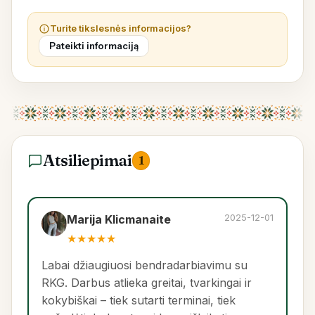
Turite tikslesnės informacijos?
Pateikti informaciją
Atsiliepimai
1
2025-12-01
Marija Klicmanaite
★
★
★
★
★
Labai džiaugiuosi bendradarbiavimu su
RKG. Darbus atlieka greitai, tvarkingai ir
kokybiškai – tiek sutarti terminai, tiek