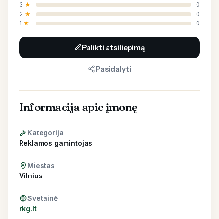
3
★
0
2
★
0
1
★
0
Palikti atsiliepimą
Pasidalyti
Informacija apie įmonę
Kategorija
Reklamos gamintojas
Miestas
Vilnius
Svetainė
rkg.lt