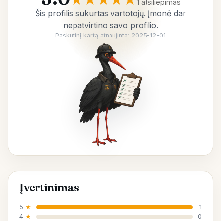
1 atsiliepimas
Šis profilis sukurtas vartotojų. Įmonė dar
nepatvirtino savo profilio.
Paskutinį kartą atnaujinta: 2025-12-01
Įvertinimas
5
★
1
4
★
0