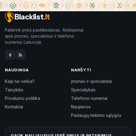
Blacklist
.lt
Patikrink prieš pasitikėdamas. Atsiliepimai
apie įmones, specialistus ir telefono
numerius Lietuvoje.
NAUDINGA
NARŠYTI
Kaip tai veikia?
Įmonės ir specialistai
Taisyklės
Specialybės
Privatumo politika
Telefono numeriai
Kontaktai
Naujienos
Paslaugų teikimo sąlygos
GAUK NAUJAUSIUS ĮSPĖJIMUS IR PATARIMUS