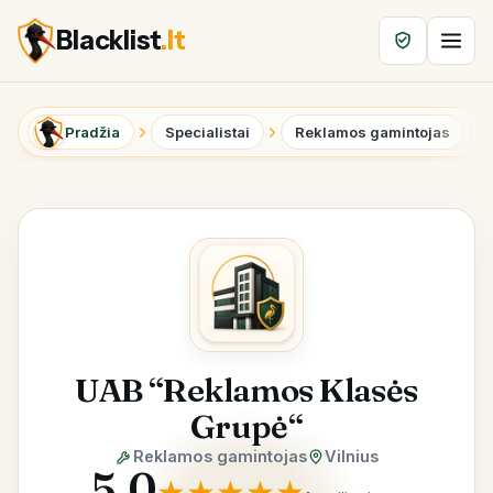
Blacklist
.lt
Pradžia
Specialistai
Reklamos gamintojas
UAB “Reklamos Klasės
Grupė“
Reklamos gamintojas
Vilnius
5.0
★
★
★
★
★