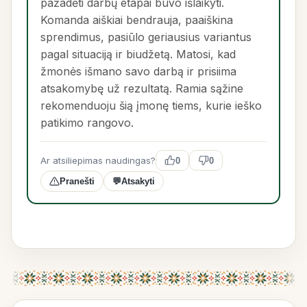
pažadėti darbų etapai buvo išlaikyti.
Komanda aiškiai bendrauja, paaiškina
sprendimus, pasiūlo geriausius variantus
pagal situaciją ir biudžetą. Matosi, kad
žmonės išmano savo darbą ir prisiima
atsakomybę už rezultatą. Ramia sąžine
rekomenduoju šią įmonę tiems, kurie ieško
patikimo rangovo.
Ar atsiliepimas naudingas?
0
0
Pranešti
💬
Atsakyti