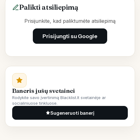
Palikti atsiliepimą
Prisijunkite, kad paliktumėte atsiliepimą
Prisijungti su Google
Baneris jūsų svetainei
Rodykite savo įvertinimą Blacklist.lt svetainėje ar
socialiniuose tinkluose.
Sugeneruoti banerį