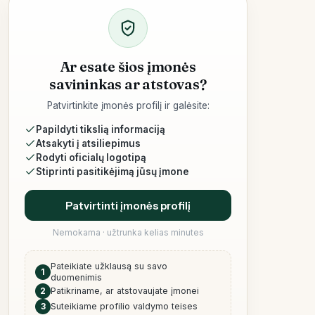
Ar esate šios įmonės
savininkas ar atstovas?
Patvirtinkite įmonės profilį ir galėsite:
Papildyti tikslią informaciją
Atsakyti į atsiliepimus
Rodyti oficialų logotipą
Stiprinti pasitikėjimą jūsų įmone
Patvirtinti įmonės profilį
Nemokama · užtrunka kelias minutes
Pateikiate užklausą su savo
1
duomenimis
2
Patikriname, ar atstovaujate įmonei
3
Suteikiame profilio valdymo teises