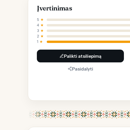
Įvertinimas
5
★
4
★
3
★
2
★
1
★
Palikti atsiliepimą
Pasidalyti