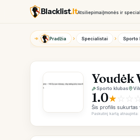
Blacklist
.lt
Atsiliepimai
Įmonės ir special
Pradžia
Specialistai
Sporto 
Youdėk 
Sporto klubas
Vil
1.0
★
☆
☆
Šis profilis sukurtas
Paskutinį kartą atnaujint