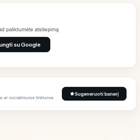
kad paliktumėte atsiliepimą
jungti su Google
Sugeneruoti banerį
je ar socialiniuose tinkluose.