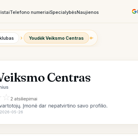
istai
Telefono numeriai
Specialybės
Naujienos
klubas
Youdėk Veiksmo Centras
Veiksmo Centras
nius
☆
☆
2 atsiliepimai
 vartotojų. Įmonė dar nepatvirtino savo profilio.
a: 2026-05-26