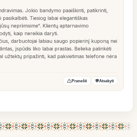
dravimas. Jokio bandymo paaiškinti, patikrinti,
 pasikalbėti. Tiesiog labai elegantiškas
 jūsų nepriimsime“. Klientų aptarnavimo
dyti, kaip nereikia daryti.
svečius, darbuotojai labiau saugo popierinį kuponą nei
ntas, įspūdis liko labai prastas. Belieka palinkėti
l užtektų pripažinti, kad pakvietimas telefone nėra
Pranešti
💬
Atsakyti