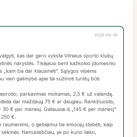
2026-05-26
lgyti, kas dar gero vyksta Vilniaus sporto klubų
metinės narystės. Tikėjausi bent kažkokio įdomesnio
 „kam čia dar klausinėti“. Sąlygos visiems
u vien galimybė apie tai sužinoti turėtų būti
asirodo, parkavimas mokamas, 2,5 € už valandą.
isideda dar maždaug 75 € ar daugiau. Rankšluostis,
r 30 € per mėnesį. Galiausiai iš „145 € per mėnesį“
e 250 €.
 ne raumenims, o gebėjimui be emocijų stebėti, kaip
iu sėkmės. Nenustebčiau, jei po kurio laiko,