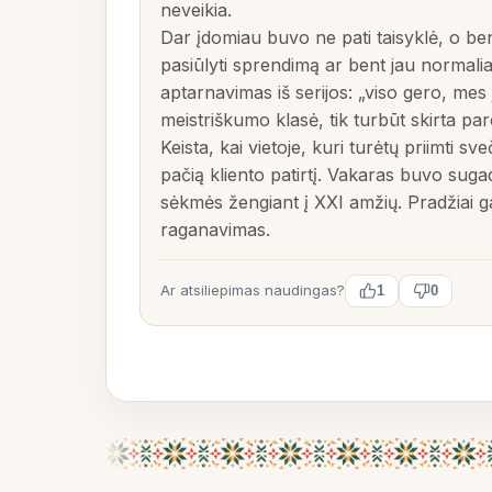
neveikia.
Dar įdomiau buvo ne pati taisyklė, o ben
pasiūlyti sprendimą ar bent jau normaliai
aptarnavimas iš serijos: „viso gero, mes
meistriškumo klasė, tik turbūt skirta paro
Keista, kai vietoje, kuri turėtų priimti 
pačią kliento patirtį. Vakaras buvo sugadi
sėkmės žengiant į XXI amžių. Pradžiai ga
raganavimas.
Ar atsiliepimas naudingas?
1
0