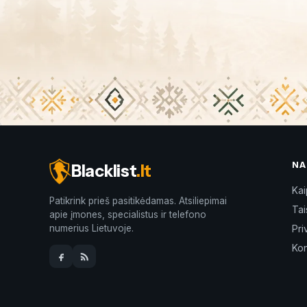
NA
Blacklist
.lt
Kai
Patikrink prieš pasitikėdamas. Atsiliepimai
Tai
apie įmones, specialistus ir telefono
numerius Lietuvoje.
Pri
Kon