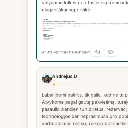
valydami dulkes nuo tuštesnių treniruokl
elegantiškai neprireikė
Ar atsiliepimas naudingas?
1
0
Andrejus D
★
☆
☆
☆
☆
Labai įdomi patirtis, tik gaila, kad ne ta
Atvykome pagal gautą pakvietimą, turėjo
pasaulio šiandien turi bilietus, rezerva
technologijos dar neprasimušė pro popie
darbuotojams netiko, reikėjo būtinai fizi