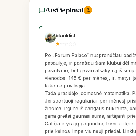
Atsiliepimai
2
blacklist
★
☆
☆
☆
☆
Po „Forum Palace“ nusprendžiau pasižva
pasaulyje, ir parašiau šiam klubui dėl 
pasiūlymo, bet gavau atsakymą iš serijos
vienodos, 145 € per mėnesį, ir, matyt, ja
laikoma privilegija.
Tada prasidėjo įdomesnė matematika. P
Jei sportuoji reguliariai, per mėnesį pr
žinoma, irgi ne iš dangaus nukrenta, da
gana greitai gaunasi suma, artėjanti pri
Gal čia ir yra jų pagrindinė treniruotė:
prie kainos limpa vis nauji priedai. Link