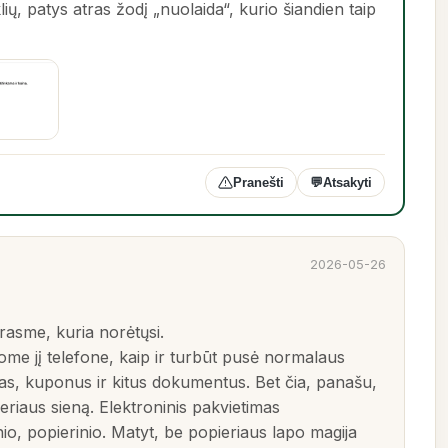
ių, patys atras žodį „nuolaida“, kurio šiandien taip
Pranešti
💬
Atsakyti
2026-05-26
 prasme, kuria norėtųsi.
me jį telefone, kaip ir turbūt pusė normalaus
cijas, kuponus ir kitus dokumentus. Bet čia, panašu,
riaus sieną. Elektroninis pakvietimas
nio, popierinio. Matyt, be popieriaus lapo magija