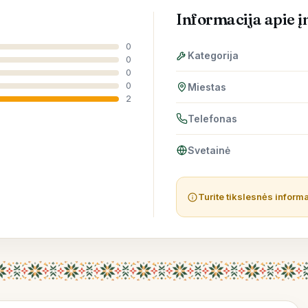
Informacija apie 
0
Kategorija
0
0
0
Miestas
2
Telefonas
Svetainė
Turite tikslesnės inform