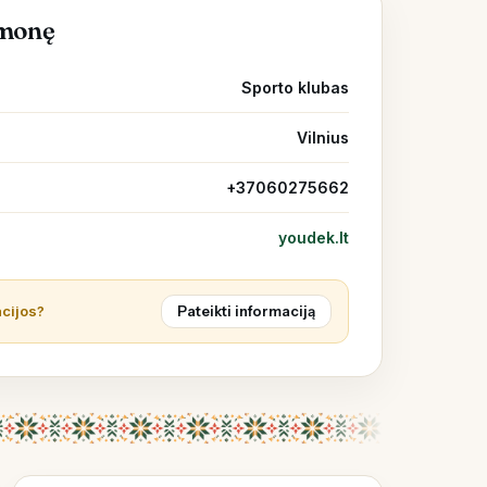
įmonę
Sporto klubas
Vilnius
+37060275662
youdek.lt
acijos?
Pateikti informaciją