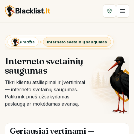
Blacklist
.lt
Pradžia
Interneto svetainių saugumas
Interneto svetainių
saugumas
Tikri klientų atsiliepimai ir įvertinimai
— interneto svetainių saugumas.
Patikrink prieš užsakydamas
paslaugą ar mokėdamas avansą.
Geriausiai vertinami —