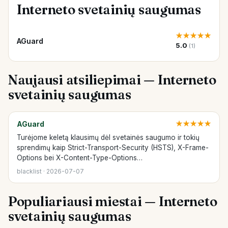
Interneto svetainių saugumas
★
★
★
★
★
AGuard
5.0
(1)
Naujausi atsiliepimai — Interneto
svetainių saugumas
AGuard
★
★
★
★
★
Turėjome keletą klausimų dėl svetainės saugumo ir tokių
sprendimų kaip Strict-Transport-Security (HSTS), X-Frame-
Options bei X-Content-Type-Options…
blacklist · 2026-07-07
Populiariausi miestai — Interneto
svetainių saugumas