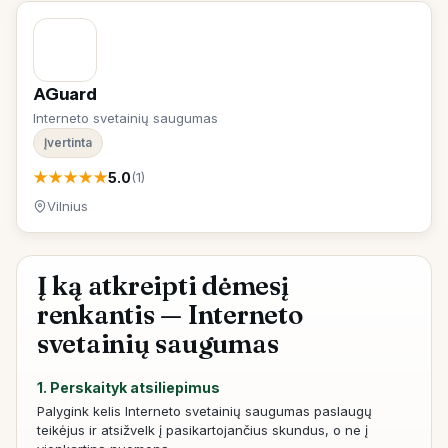
AGuard
Interneto svetainių saugumas
Įvertinta
★
★
★
★
★
5.0
(1)
Vilnius
Į ką atkreipti dėmesį
renkantis — Interneto
svetainių saugumas
1. Perskaityk atsiliepimus
Palygink kelis Interneto svetainių saugumas paslaugų
teikėjus ir atsižvelk į pasikartojančius skundus, o ne į