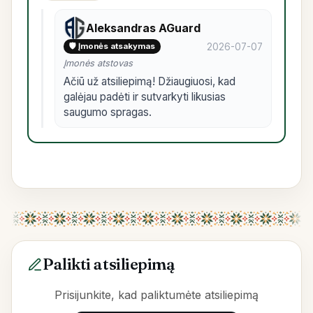
Aleksandras AGuard
2026-07-07
🛡️ Įmonės atsakymas
Įmonės atstovas
Ačiū už atsiliepimą! Džiaugiuosi, kad
galėjau padėti ir sutvarkyti likusias
saugumo spragas.
Palikti atsiliepimą
Prisijunkite, kad paliktumėte atsiliepimą