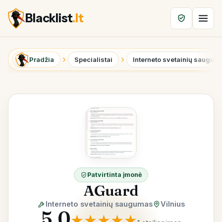
Blacklist
.lt
Pradžia
Specialistai
Interneto svetainių saugum
Patvirtinta įmonė
AGuard
Interneto svetainių saugumas
Vilnius
5.0
★
★
★
★
★