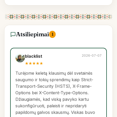
Atsiliepimai
1
2026-07-07
blacklist
★
★
★
★
★
Turėjome keletą klausimų dėl svetainės
saugumo ir tokių sprendimų kaip Strict-
Transport-Security (HSTS), X-Frame-
Options bei X-Content-Type-Options.
Džiaugiamės, kad viską pavyko kartu
sukonfigūruoti, paleisti ir nepridaryti
papildomų galvos skausmų. Viskas buvo