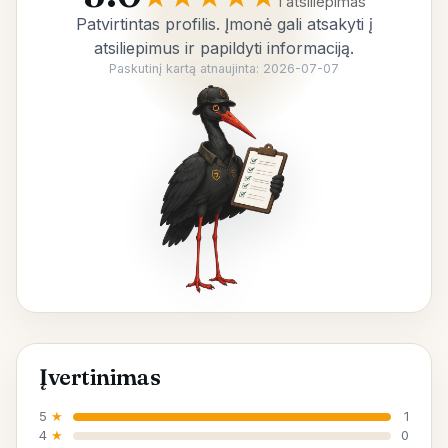
1 atsiliepimas
Patvirtintas profilis. Įmonė gali atsakyti į
atsiliepimus ir papildyti informaciją.
Paskutinį kartą atnaujinta: 2026-07-07
Įvertinimas
5
★
1
4
★
0