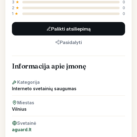
3
★
0
2
★
0
1
★
0
Palikti atsiliepimą
Pasidalyti
Informacija apie įmonę
Kategorija
Interneto svetainių saugumas
Miestas
Vilnius
Svetainė
aguard.lt