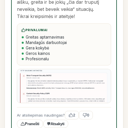
aišku, greita ir be jokių „čia dar truputį
neveikia, bet beveik veikia“ situacijų.
Tikrai kreipsimės ir ateityje!
PRIVALUMAI
Greitas aptarnavimas
Mandagūs darbuotojai
Gera kokybė
Geros kainos
Profesionalu
Ar atsiliepimas naudingas?
2
0
Pranešti
💬
Atsakyti