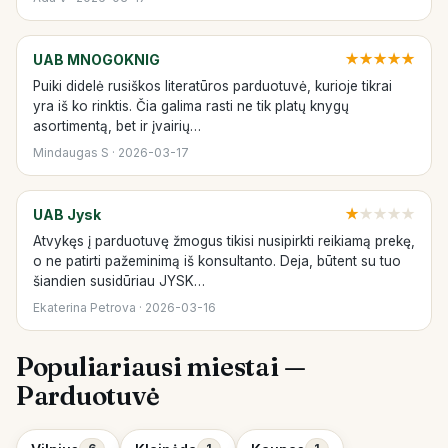
UAB MNOGOKNIG
★
★
★
★
★
Puiki didelė rusiškos literatūros parduotuvė, kurioje tikrai
yra iš ko rinktis. Čia galima rasti ne tik platų knygų
asortimentą, bet ir įvairių…
Mindaugas S · 2026-03-17
UAB Jysk
★
★
★
★
★
Atvykęs į parduotuvę žmogus tikisi nusipirkti reikiamą prekę,
o ne patirti pažeminimą iš konsultanto. Deja, būtent su tuo
šiandien susidūriau JYSK…
Ekaterina Petrova · 2026-03-16
Populiariausi miestai —
Parduotuvė