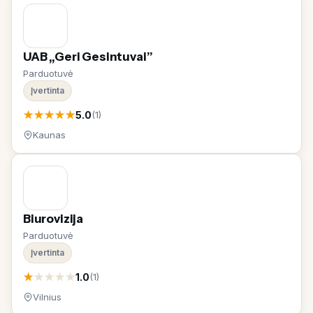
UAB „Geri Gesintuvai”
Parduotuvė
Įvertinta
★
★
★
★
★
5.0
(1)
Kaunas
Biurovizija
Parduotuvė
Įvertinta
★
★
★
★
★
1.0
(1)
Vilnius