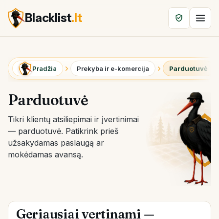
Blacklist
.lt
Pradžia
Prekyba ir e-komercija
Parduotuvė
Parduotuvė
Tikri klientų atsiliepimai ir įvertinimai
— parduotuvė. Patikrink prieš
užsakydamas paslaugą ar
mokėdamas avansą.
Geriausiai vertinami —