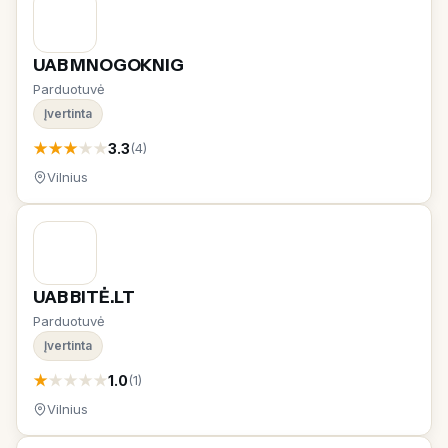
UAB MNOGOKNIG
Parduotuvė
Įvertinta
★
★
★
★
★
3.3
(4)
Vilnius
UAB BITĖ.LT
Parduotuvė
Įvertinta
★
★
★
★
★
1.0
(1)
Vilnius