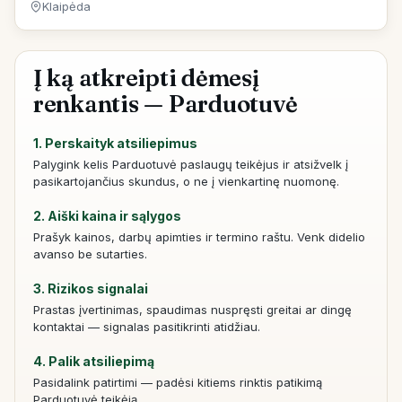
Klaipėda
Į ką atkreipti dėmesį
renkantis — Parduotuvė
1. Perskaityk atsiliepimus
Palygink kelis Parduotuvė paslaugų teikėjus ir atsižvelk į
pasikartojančius skundus, o ne į vienkartinę nuomonę.
2. Aiški kaina ir sąlygos
Prašyk kainos, darbų apimties ir termino raštu. Venk didelio
avanso be sutarties.
3. Rizikos signalai
Prastas įvertinimas, spaudimas nuspręsti greitai ar dingę
kontaktai — signalas pasitikrinti atidžiau.
4. Palik atsiliepimą
Pasidalink patirtimi — padėsi kitiems rinktis patikimą
Parduotuvė teikėją.