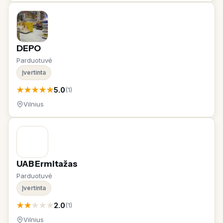
DEPO
Parduotuvė
Įvertinta
★
★
★
★
★
5.0
(1)
Vilnius
UAB Ermitažas
Parduotuvė
Įvertinta
★
★
★
★
★
2.0
(1)
Vilnius