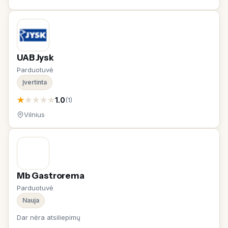
UAB Jysk
Parduotuvė
Įvertinta
★
★
★
★
★
1.0
(1)
Vilnius
Mb Gastrorema
Parduotuvė
Nauja
Dar nėra atsiliepimų