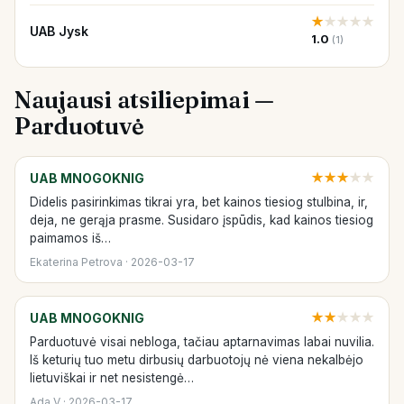
★
★
★
★
★
UAB Jysk
1.0
(1)
Naujausi atsiliepimai —
Parduotuvė
UAB MNOGOKNIG
★
★
★
★
★
Didelis pasirinkimas tikrai yra, bet kainos tiesiog stulbina, ir,
deja, ne gerąja prasme. Susidaro įspūdis, kad kainos tiesiog
paimamos iš…
Ekaterina Petrova · 2026-03-17
UAB MNOGOKNIG
★
★
★
★
★
Parduotuvė visai nebloga, tačiau aptarnavimas labai nuvilia.
Iš keturių tuo metu dirbusių darbuotojų nė viena nekalbėjo
lietuviškai ir net nesistengė…
Ada V · 2026-03-17