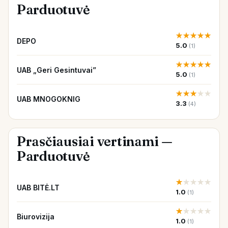
Parduotuvė
★
★
★
★
★
DEPO
5.0
(1)
★
★
★
★
★
UAB „Geri Gesintuvai”
5.0
(1)
★
★
★
★
★
UAB MNOGOKNIG
3.3
(4)
Prasčiausiai vertinami —
Parduotuvė
★
★
★
★
★
UAB BITĖ.LT
1.0
(1)
★
★
★
★
★
Biurovizija
1.0
(1)