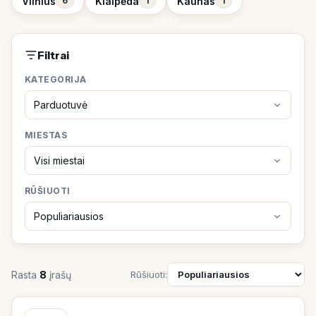
Vilnius
Klaipėda
Kaunas
6
1
1
Filtrai
KATEGORIJA
MIESTAS
RŪŠIUOTI
Rasta
8
įrašų
Rūšiuoti: