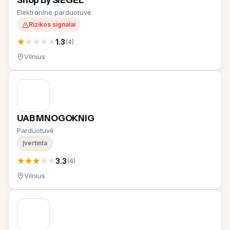
Shop By SIEGEL
Elektroninė parduotuvė
Rizikos signalai
★
★
★
★
★
1.3
(4)
Vilnius
UAB MNOGOKNIG
Parduotuvė
Įvertinta
★
★
★
★
★
3.3
(4)
Vilnius