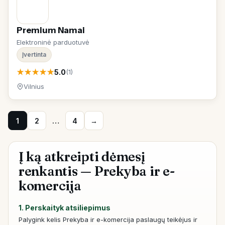
Premium Namai
Elektroninė parduotuvė
Įvertinta
★
★
★
★
★
5.0
(1)
Vilnius
1
2
…
4
→
Į ką atkreipti dėmesį
renkantis — Prekyba ir e-
komercija
1. Perskaityk atsiliepimus
Palygink kelis Prekyba ir e-komercija paslaugų teikėjus ir