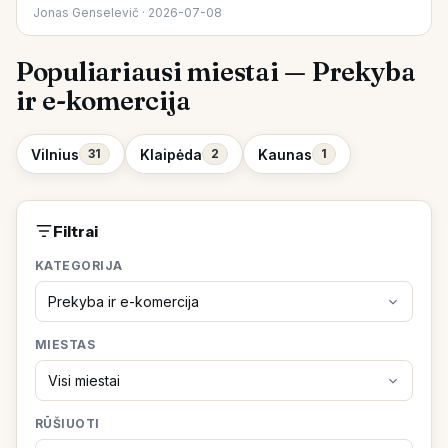
Jonas Genselevič · 2026-07-08
Populiariausi miestai — Prekyba
ir e-komercija
Vilnius
Klaipėda
Kaunas
31
2
1
Filtrai
KATEGORIJA
MIESTAS
RŪŠIUOTI