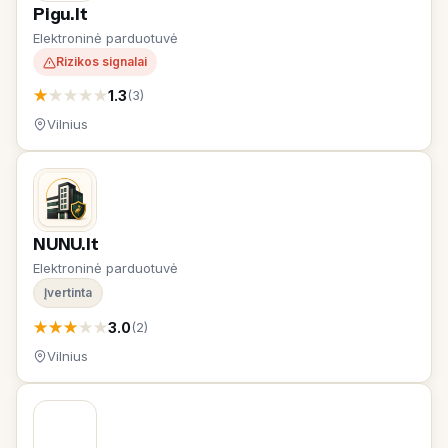
Pigu.lt
Elektroninė parduotuvė
Rizikos signalai
★
★
★
★
★
1.3
(3)
Vilnius
NUNU.lt
Elektroninė parduotuvė
Įvertinta
★
★
★
★
★
3.0
(2)
Vilnius