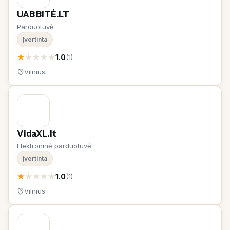
UAB BITĖ.LT
Parduotuvė
Įvertinta
★
★
★
★
★
1.0
(1)
Vilnius
VidaXL.lt
Elektroninė parduotuvė
Įvertinta
★
★
★
★
★
1.0
(1)
Vilnius