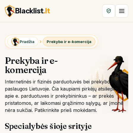
Blacklist
.lt
Pradžia
Prekyba ir e-komercija
Prekyba ir e-
komercija
Internetinės ir fizinės parduotuvės bei prekybos
paslaugos Lietuvoje. Čia kaupiami pirkėjų atsiliepimai
apie e. parduotuves ir prekybininkus – ar prekės
pristatomos, ar laikomasi grąžinimo sąlygų, ar įmonė
nėra sukčiai. Patikrinkite prieš mokėdami.
Specialybės šioje srityje