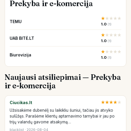
Prekyba ir e-komercija
★
★
★
★
★
TEMU
1.0
(1)
★
★
★
★
★
UAB BITĖ.LT
1.0
(1)
★
★
★
★
★
Biurovizija
1.0
(1)
Naujausi atsiliepimai — Prekyba
ir e-komercija
Ciucikas.lt
★
★
★
★
★
Užsisakėme dubenėlį su laikikliu šuniui, tačiau jis atvyko
sulūžęs. Parašėme klientų aptarnavimo tarnybai ir jau po
trijų valandų gavome atsakymą…
blacklist · 2026-08-04