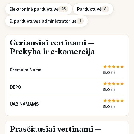
Elektroninė parduotuvė
Parduotuvė
25
8
E. parduotuvės administratorius
1
Geriausiai vertinami —
Prekyba ir e-komercija
★
★
★
★
★
Premium Namai
5.0
(1)
★
★
★
★
★
DEPO
5.0
(1)
★
★
★
★
★
UAB NAMAMS
5.0
(1)
Prasčiausiai vertinami —