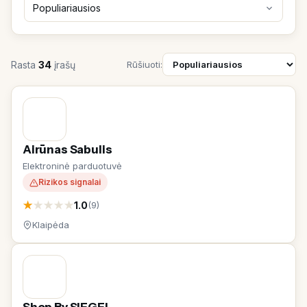
Rasta
34
įrašų
Rūšiuoti:
Airūnas Sabulis
Elektroninė parduotuvė
Rizikos signalai
★
★
★
★
★
1.0
(9)
Klaipėda