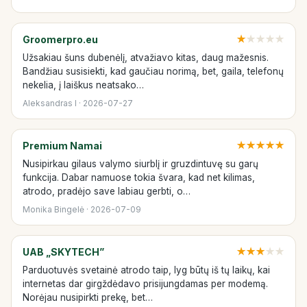
Groomerpro.eu
★
★
★
★
★
Užsakiau šuns dubenėlį, atvažiavo kitas, daug mažesnis.
Bandžiau susisiekti, kad gaučiau norimą, bet, gaila, telefonų
nekelia, į laiškus neatsako…
Aleksandras I · 2026-07-27
Premium Namai
★
★
★
★
★
Nusipirkau gilaus valymo siurblį ir gruzdintuvę su garų
funkcija. Dabar namuose tokia švara, kad net kilimas,
atrodo, pradėjo save labiau gerbti, o…
Monika Bingelė · 2026-07-09
UAB „SKYTECH”
★
★
★
★
★
Parduotuvės svetainė atrodo taip, lyg būtų iš tų laikų, kai
internetas dar girgždėdavo prisijungdamas per modemą.
Norėjau nusipirkti prekę, bet…