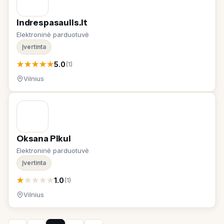
Indrespasaulis.lt
Elektroninė parduotuvė
Įvertinta
★
★
★
★
★
5.0
(1)
Vilnius
Oksana Pikul
Elektroninė parduotuvė
Įvertinta
★
★
★
★
★
1.0
(1)
Vilnius