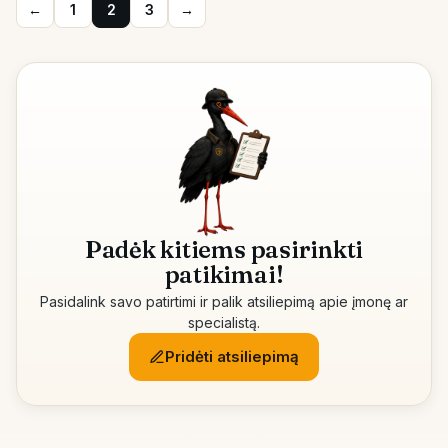
←
1
2
3
→
Padėk kitiems pasirinkti
patikimai!
Pasidalink savo patirtimi ir palik atsiliepimą apie įmonę ar
specialistą.
Pridėti atsiliepimą