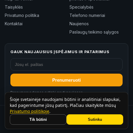
Taisyklės
Specialybės
Privatumo politika
Telefono numeriai
Kontaktai
Naujienos
Paslaugų teikimo sąlygos
GAUK NAUJAUSIUS ĮSPĖJIMUS IR PATARIMUS
Prenumeruoti
Prenumeruodamas sutinki gauti naujienas.
Šioje svetainėje naudojami būtini ir analitiniai slapukai,
kad pagerintume jūsų patirtį. Plačiau skaitykite mūsų
Privatumo politikoje
.
© 2026 Blacklist.lt. Visos teisės saugomos.
·
Tik būtini
Sutinku
❤
Sukurta Lietuvoje