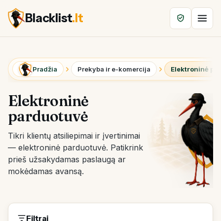
Blacklist
.lt
Pradžia
Prekyba ir e-komercija
Elektroninė pa
Elektroninė
parduotuvė
Tikri klientų atsiliepimai ir įvertinimai
— elektroninė parduotuvė. Patikrink
prieš užsakydamas paslaugą ar
mokėdamas avansą.
Filtrai